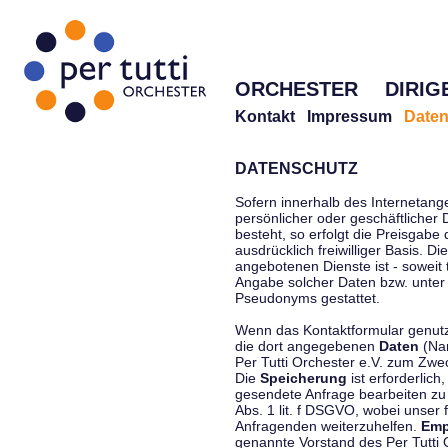
ORCHESTER
DIRIG
Kontakt
Impressum
Daten
DATENSCHUTZ
Sofern innerhalb des Internetang
persönlicher oder geschäftlicher
besteht, so erfolgt die Preisgabe
ausdrücklich freiwilliger Basis. 
angebotenen Dienste ist - soweit
Angabe solcher Daten bzw. unter
Pseudonyms gestattet.
Wenn das Kontaktformular genutzt
die dort angegebenen
Daten
(Nam
Per Tutti Orchester e.V. zum Zwe
Die
Speicherung
ist erforderlich
gesendete Anfrage bearbeiten z
Abs. 1 lit. f DSGVO, wobei unser 
Anfragenden weiterzuhelfen.
Emp
genannte Vorstand des Per Tutti O