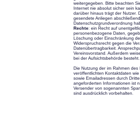
weitergegeben. Bitte beachten S
Internet nie absolut sicher sein k
darüber hinaus trägt der Nutzer.
gesendete Anliegen abschließend
Datenschutzgrundverordnung haben
Rechte
: ein Recht auf unentgeltl
personenbezogene Daten, gegeben
Löschung oder Einschränkung der
Widerspruchsrecht gegen die Vera
Datenübertragbarkeit. Ansprechp
Vereinsvorstand. Außerdem weise
bei der Aufsichtsbehörde besteht.
Die Nutzung der im Rahmen des 
veröffentlichten Kontaktdaten wi
sowie Emailadressen durch Dritte
angeforderten Informationen ist ni
Versender von sogenannten Spam
sind ausdrücklich vorbehalten.