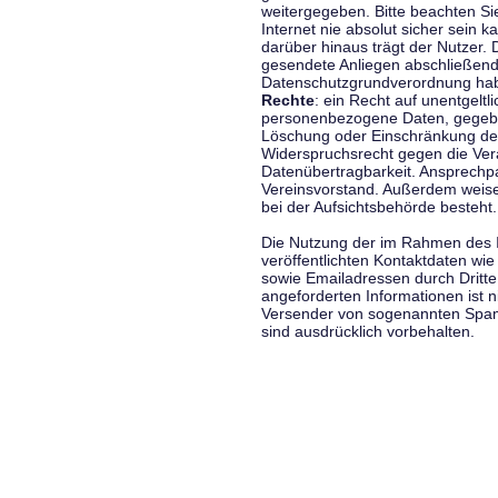
weitergegeben. Bitte beachten S
Internet nie absolut sicher sein k
darüber hinaus trägt der Nutzer.
gesendete Anliegen abschließend
Datenschutzgrundverordnung haben
Rechte
: ein Recht auf unentgeltl
personenbezogene Daten, gegeben
Löschung oder Einschränkung der
Widerspruchsrecht gegen die Vera
Datenübertragbarkeit. Ansprechp
Vereinsvorstand. Außerdem weise
bei der Aufsichtsbehörde besteht.
Die Nutzung der im Rahmen des 
veröffentlichten Kontaktdaten wi
sowie Emailadressen durch Dritte
angeforderten Informationen ist ni
Versender von sogenannten Spam
sind ausdrücklich vorbehalten.