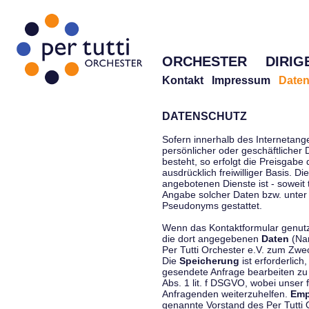
ORCHESTER
DIRIG
Kontakt
Impressum
Daten
DATENSCHUTZ
Sofern innerhalb des Internetang
persönlicher oder geschäftlicher
besteht, so erfolgt die Preisgabe
ausdrücklich freiwilliger Basis. 
angebotenen Dienste ist - soweit
Angabe solcher Daten bzw. unter
Pseudonyms gestattet.
Wenn das Kontaktformular genutzt
die dort angegebenen
Daten
(Nam
Per Tutti Orchester e.V. zum Zwe
Die
Speicherung
ist erforderlich
gesendete Anfrage bearbeiten z
Abs. 1 lit. f DSGVO, wobei unser 
Anfragenden weiterzuhelfen.
Emp
genannte Vorstand des Per Tutti O