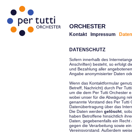
ORCHESTER
Kontakt
Impressum
Daten
DATENSCHUTZ
Sofern innerhalb des Internetang
Anschriften) besteht, so erfolgt 
und Bezahlung aller angebotenen 
Angabe anonymisierter Daten ode
Wenn das Kontaktformular genutz
Betreff, Nachricht) durch Per Tu
um die dem Per Tutti Orchester 
wobei unser für die Abwägung rel
genannte Vorstand des Per Tutti O
Datenübertragung über das Interne
Die Daten werden
gelöscht
, sob
haben Betroffene hinsichtlich ihr
Daten, gegebenenfalls ein Recht 
gegen die Verarbeitung sowie ein
Vereinsvorstand. Außerdem weisen