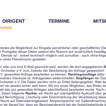
DIRIGENT
TERMINE
MITS
schutz
ebotes die Möglichkeit zur Eingabe persönlicher oder geschäftlicher 
die Preisgabe dieser Daten seitens des Nutzers auf ausdrücklich freiwil
Dienste ist - soweit technisch möglich und zumutbar - auch ohne Anga
r eines Pseudonyms gestattet.
t oder uns eine E-Mail geschickt wird, werden die dort angegebenen
D
tti Orchester e.V. zum Zwecke der Bearbeitung der Anfrage gespeichert.
e.V. gesendete Anfrage bearbeiten zu können.
Rechtsgrundlage
dafür i
evantes Interesse ist, Anfragenden weiterzuhelfen.
Empfänger
der Dat
rchester e.V. Die Daten werden nicht an Dritte weitergegeben. Bitte b
t nie absolut sicher sein kann. Wir tun unser Mögliches, das Risiko da
ald das uns gesendete Anliegen abschließend bearbeitet wurde. Nach
er Daten folgende
Rechte
: ein Recht auf unentgeltliche Auskunft über
auf Berichtigung, Löschung oder Einschränkung der Verarbeitung dies
 Recht auf Datenübertragbarkeit. Ansprechpartner zur Geltendmachung
 wir darauf hin, dass ein Beschwerderecht bei der Aufsichtsbehörde b