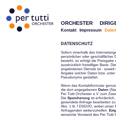
ORCHESTER
DIRIG
Kontakt
Impressum
Daten
DATENSCHUTZ
Sofern innerhalb des Internetang
persönlicher oder geschäftlicher
besteht, so erfolgt die Preisgabe
ausdrücklich freiwilliger Basis. 
angebotenen Dienste ist - soweit
Angabe solcher Daten bzw. unter
Pseudonyms gestattet.
Wenn das Kontaktformular genutzt
die dort angegebenen
Daten
(Nam
Per Tutti Orchester e.V. zum Zwe
Die
Speicherung
ist erforderlich
gesendete Anfrage bearbeiten z
Abs. 1 lit. f DSGVO, wobei unser 
Anfragenden weiterzuhelfen.
Emp
genannte Vorstand des Per Tutti O