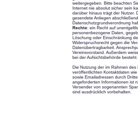
weitergegeben. Bitte beachten S
Internet nie absolut sicher sein k
darüber hinaus trägt der Nutzer.
gesendete Anliegen abschließend
Datenschutzgrundverordnung haben
Rechte
: ein Recht auf unentgeltl
personenbezogene Daten, gegeben
Löschung oder Einschränkung der
Widerspruchsrecht gegen die Vera
Datenübertragbarkeit. Ansprechp
Vereinsvorstand. Außerdem weise
bei der Aufsichtsbehörde besteht.
Die Nutzung der im Rahmen des 
veröffentlichten Kontaktdaten wi
sowie Emailadressen durch Dritte
angeforderten Informationen ist ni
Versender von sogenannten Spam
sind ausdrücklich vorbehalten.