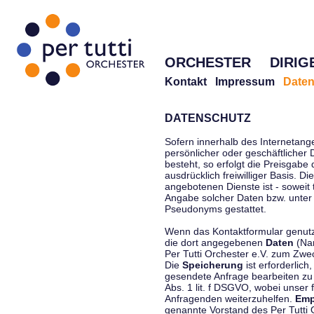
ORCHESTER
DIRIG
Kontakt
Impressum
Daten
DATENSCHUTZ
Sofern innerhalb des Internetang
persönlicher oder geschäftlicher
besteht, so erfolgt die Preisgabe
ausdrücklich freiwilliger Basis. 
angebotenen Dienste ist - soweit
Angabe solcher Daten bzw. unter
Pseudonyms gestattet.
Wenn das Kontaktformular genutzt
die dort angegebenen
Daten
(Nam
Per Tutti Orchester e.V. zum Zwe
Die
Speicherung
ist erforderlich
gesendete Anfrage bearbeiten z
Abs. 1 lit. f DSGVO, wobei unser 
Anfragenden weiterzuhelfen.
Emp
genannte Vorstand des Per Tutti O