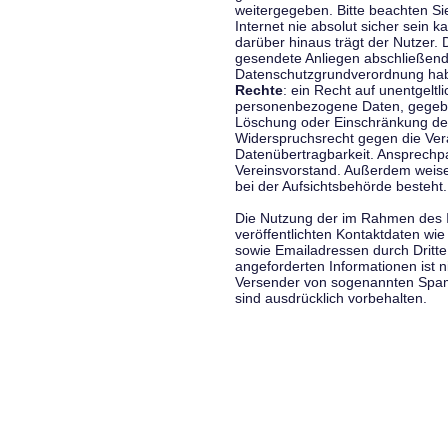
weitergegeben. Bitte beachten S
Internet nie absolut sicher sein k
darüber hinaus trägt der Nutzer.
gesendete Anliegen abschließend
Datenschutzgrundverordnung haben
Rechte
: ein Recht auf unentgeltl
personenbezogene Daten, gegeben
Löschung oder Einschränkung der
Widerspruchsrecht gegen die Vera
Datenübertragbarkeit. Ansprechp
Vereinsvorstand. Außerdem weise
bei der Aufsichtsbehörde besteht.
Die Nutzung der im Rahmen des 
veröffentlichten Kontaktdaten wi
sowie Emailadressen durch Dritte
angeforderten Informationen ist ni
Versender von sogenannten Spam
sind ausdrücklich vorbehalten.