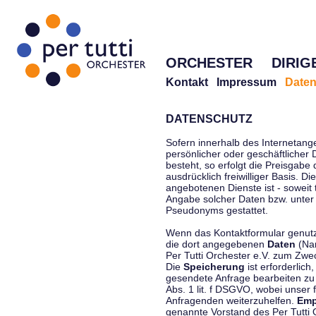
ORCHESTER
DIRIG
Kontakt
Impressum
Daten
DATENSCHUTZ
Sofern innerhalb des Internetang
persönlicher oder geschäftlicher
besteht, so erfolgt die Preisgabe
ausdrücklich freiwilliger Basis. 
angebotenen Dienste ist - soweit
Angabe solcher Daten bzw. unter
Pseudonyms gestattet.
Wenn das Kontaktformular genutzt
die dort angegebenen
Daten
(Nam
Per Tutti Orchester e.V. zum Zwe
Die
Speicherung
ist erforderlich
gesendete Anfrage bearbeiten z
Abs. 1 lit. f DSGVO, wobei unser 
Anfragenden weiterzuhelfen.
Emp
genannte Vorstand des Per Tutti O