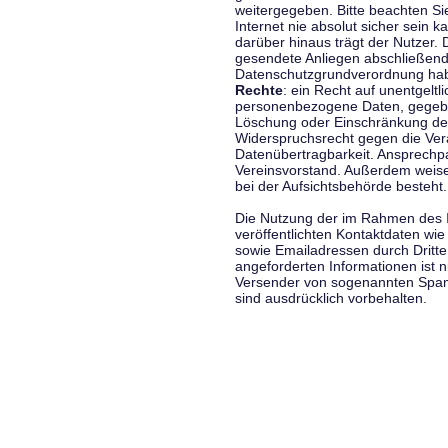
weitergegeben. Bitte beachten S
Internet nie absolut sicher sein k
darüber hinaus trägt der Nutzer.
gesendete Anliegen abschließend
Datenschutzgrundverordnung haben
Rechte
: ein Recht auf unentgeltl
personenbezogene Daten, gegeben
Löschung oder Einschränkung der
Widerspruchsrecht gegen die Vera
Datenübertragbarkeit. Ansprechp
Vereinsvorstand. Außerdem weise
bei der Aufsichtsbehörde besteht.
Die Nutzung der im Rahmen des 
veröffentlichten Kontaktdaten wi
sowie Emailadressen durch Dritte
angeforderten Informationen ist ni
Versender von sogenannten Spam
sind ausdrücklich vorbehalten.