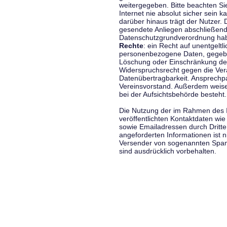
weitergegeben. Bitte beachten S
Internet nie absolut sicher sein k
darüber hinaus trägt der Nutzer.
gesendete Anliegen abschließend
Datenschutzgrundverordnung haben
Rechte
: ein Recht auf unentgeltl
personenbezogene Daten, gegeben
Löschung oder Einschränkung der
Widerspruchsrecht gegen die Vera
Datenübertragbarkeit. Ansprechp
Vereinsvorstand. Außerdem weise
bei der Aufsichtsbehörde besteht.
Die Nutzung der im Rahmen des 
veröffentlichten Kontaktdaten wi
sowie Emailadressen durch Dritte
angeforderten Informationen ist ni
Versender von sogenannten Spam
sind ausdrücklich vorbehalten.