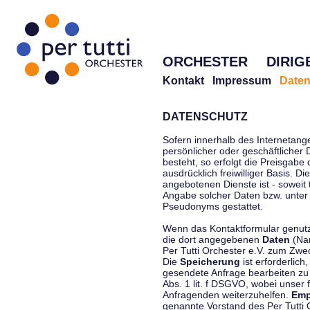
ORCHESTER
DIRIG
Kontakt
Impressum
Daten
DATENSCHUTZ
Sofern innerhalb des Internetang
persönlicher oder geschäftlicher
besteht, so erfolgt die Preisgabe
ausdrücklich freiwilliger Basis. 
angebotenen Dienste ist - soweit
Angabe solcher Daten bzw. unter
Pseudonyms gestattet.
Wenn das Kontaktformular genutzt
die dort angegebenen
Daten
(Nam
Per Tutti Orchester e.V. zum Zwe
Die
Speicherung
ist erforderlich
gesendete Anfrage bearbeiten z
Abs. 1 lit. f DSGVO, wobei unser 
Anfragenden weiterzuhelfen.
Emp
genannte Vorstand des Per Tutti O