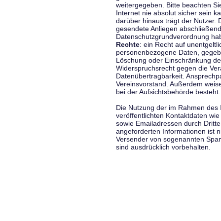
weitergegeben. Bitte beachten S
Internet nie absolut sicher sein k
darüber hinaus trägt der Nutzer.
gesendete Anliegen abschließend
Datenschutzgrundverordnung haben
Rechte
: ein Recht auf unentgeltl
personenbezogene Daten, gegeben
Löschung oder Einschränkung der
Widerspruchsrecht gegen die Vera
Datenübertragbarkeit. Ansprechp
Vereinsvorstand. Außerdem weise
bei der Aufsichtsbehörde besteht.
Die Nutzung der im Rahmen des 
veröffentlichten Kontaktdaten wi
sowie Emailadressen durch Dritte
angeforderten Informationen ist ni
Versender von sogenannten Spam
sind ausdrücklich vorbehalten.