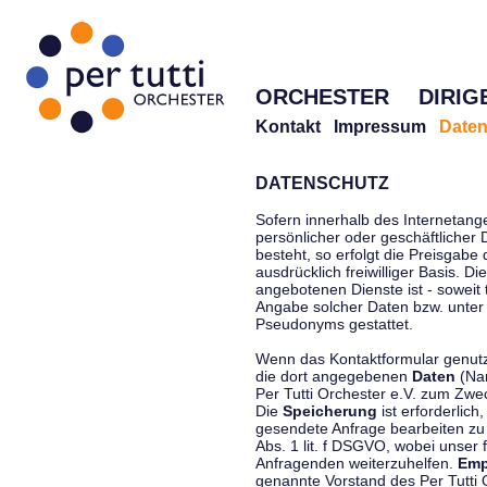
ORCHESTER
DIRIG
Kontakt
Impressum
Daten
DATENSCHUTZ
Sofern innerhalb des Internetang
persönlicher oder geschäftlicher
besteht, so erfolgt die Preisgabe
ausdrücklich freiwilliger Basis. 
angebotenen Dienste ist - soweit
Angabe solcher Daten bzw. unter
Pseudonyms gestattet.
Wenn das Kontaktformular genutzt
die dort angegebenen
Daten
(Nam
Per Tutti Orchester e.V. zum Zwe
Die
Speicherung
ist erforderlich
gesendete Anfrage bearbeiten z
Abs. 1 lit. f DSGVO, wobei unser 
Anfragenden weiterzuhelfen.
Emp
genannte Vorstand des Per Tutti O