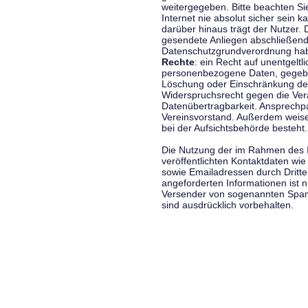
weitergegeben. Bitte beachten S
Internet nie absolut sicher sein k
darüber hinaus trägt der Nutzer.
gesendete Anliegen abschließend
Datenschutzgrundverordnung haben
Rechte
: ein Recht auf unentgeltl
personenbezogene Daten, gegeben
Löschung oder Einschränkung der
Widerspruchsrecht gegen die Vera
Datenübertragbarkeit. Ansprechp
Vereinsvorstand. Außerdem weise
bei der Aufsichtsbehörde besteht.
Die Nutzung der im Rahmen des 
veröffentlichten Kontaktdaten wi
sowie Emailadressen durch Dritte
angeforderten Informationen ist ni
Versender von sogenannten Spam
sind ausdrücklich vorbehalten.