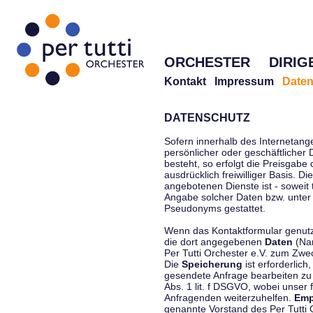
ORCHESTER
DIRIG
Kontakt
Impressum
Daten
DATENSCHUTZ
Sofern innerhalb des Internetang
persönlicher oder geschäftlicher
besteht, so erfolgt die Preisgabe
ausdrücklich freiwilliger Basis. 
angebotenen Dienste ist - soweit
Angabe solcher Daten bzw. unter
Pseudonyms gestattet.
Wenn das Kontaktformular genutzt
die dort angegebenen
Daten
(Nam
Per Tutti Orchester e.V. zum Zwe
Die
Speicherung
ist erforderlich
gesendete Anfrage bearbeiten z
Abs. 1 lit. f DSGVO, wobei unser 
Anfragenden weiterzuhelfen.
Emp
genannte Vorstand des Per Tutti O