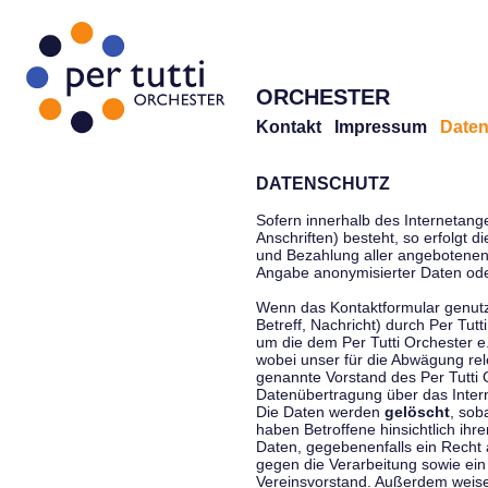
ORCHESTER
Kontakt
Impressum
Daten
DATENSCHUTZ
Sofern innerhalb des Internetang
Anschriften) besteht, so erfolgt 
und Bezahlung aller angebotenen 
Angabe anonymisierter Daten ode
Wenn das Kontaktformular genutz
Betreff, Nachricht) durch Per Tu
um die dem Per Tutti Orchester 
wobei unser für die Abwägung rel
genannte Vorstand des Per Tutti O
Datenübertragung über das Interne
Die Daten werden
gelöscht
, sob
haben Betroffene hinsichtlich ihr
Daten, gegebenenfalls ein Recht 
gegen die Verarbeitung sowie ein
Vereinsvorstand. Außerdem weisen