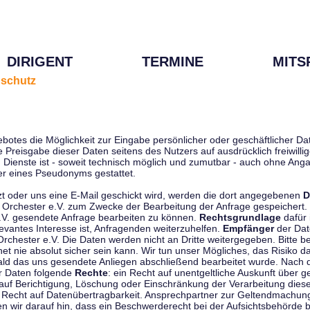
DIRIGENT
TERMINE
MITS
schutz
ebotes die Möglichkeit zur Eingabe persönlicher oder geschäftlicher 
die Preisgabe dieser Daten seitens des Nutzers auf ausdrücklich freiwil
Dienste ist - soweit technisch möglich und zumutbar - auch ohne Anga
r eines Pseudonyms gestattet.
t oder uns eine E-Mail geschickt wird, werden die dort angegebenen
D
tti Orchester e.V. zum Zwecke der Bearbeitung der Anfrage gespeichert.
e.V. gesendete Anfrage bearbeiten zu können.
Rechtsgrundlage
dafür i
evantes Interesse ist, Anfragenden weiterzuhelfen.
Empfänger
der Dat
rchester e.V. Die Daten werden nicht an Dritte weitergegeben. Bitte b
t nie absolut sicher sein kann. Wir tun unser Mögliches, das Risiko da
ald das uns gesendete Anliegen abschließend bearbeitet wurde. Nach
er Daten folgende
Rechte
: ein Recht auf unentgeltliche Auskunft über
auf Berichtigung, Löschung oder Einschränkung der Verarbeitung dies
 Recht auf Datenübertragbarkeit. Ansprechpartner zur Geltendmachung
 wir darauf hin, dass ein Beschwerderecht bei der Aufsichtsbehörde b