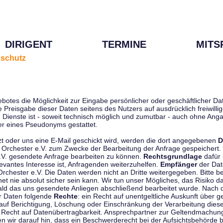
DIRIGENT
TERMINE
MITS
schutz
ebotes die Möglichkeit zur Eingabe persönlicher oder geschäftlicher 
die Preisgabe dieser Daten seitens des Nutzers auf ausdrücklich freiwil
Dienste ist - soweit technisch möglich und zumutbar - auch ohne Anga
r eines Pseudonyms gestattet.
t oder uns eine E-Mail geschickt wird, werden die dort angegebenen
D
tti Orchester e.V. zum Zwecke der Bearbeitung der Anfrage gespeichert.
e.V. gesendete Anfrage bearbeiten zu können.
Rechtsgrundlage
dafür i
evantes Interesse ist, Anfragenden weiterzuhelfen.
Empfänger
der Dat
rchester e.V. Die Daten werden nicht an Dritte weitergegeben. Bitte b
t nie absolut sicher sein kann. Wir tun unser Mögliches, das Risiko da
ald das uns gesendete Anliegen abschließend bearbeitet wurde. Nach
er Daten folgende
Rechte
: ein Recht auf unentgeltliche Auskunft über
auf Berichtigung, Löschung oder Einschränkung der Verarbeitung dies
 Recht auf Datenübertragbarkeit. Ansprechpartner zur Geltendmachung
 wir darauf hin, dass ein Beschwerderecht bei der Aufsichtsbehörde b