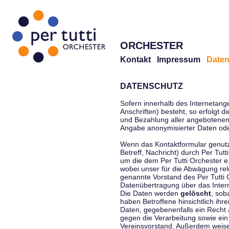
ORCHESTER
Kontakt
Impressum
Daten
DATENSCHUTZ
Sofern innerhalb des Internetang
Anschriften) besteht, so erfolgt 
und Bezahlung aller angebotenen 
Angabe anonymisierter Daten ode
Wenn das Kontaktformular genutz
Betreff, Nachricht) durch Per Tu
um die dem Per Tutti Orchester 
wobei unser für die Abwägung rel
genannte Vorstand des Per Tutti O
Datenübertragung über das Interne
Die Daten werden
gelöscht
, sob
haben Betroffene hinsichtlich ihr
Daten, gegebenenfalls ein Recht 
gegen die Verarbeitung sowie ein
Vereinsvorstand. Außerdem weisen