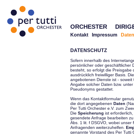
ORCHESTER
DIRIG
Kontakt
Impressum
Daten
DATENSCHUTZ
Sofern innerhalb des Internetang
persönlicher oder geschäftlicher
besteht, so erfolgt die Preisgabe
ausdrücklich freiwilliger Basis. 
angebotenen Dienste ist - soweit
Angabe solcher Daten bzw. unter
Pseudonyms gestattet.
Wenn das Kontaktformular genutzt
die dort angegebenen
Daten
(Nam
Per Tutti Orchester e.V. zum Zwe
Die
Speicherung
ist erforderlich
gesendete Anfrage bearbeiten z
Abs. 1 lit. f DSGVO, wobei unser 
Anfragenden weiterzuhelfen.
Emp
genannte Vorstand des Per Tutti O