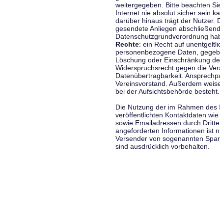
weitergegeben. Bitte beachten S
Internet nie absolut sicher sein k
darüber hinaus trägt der Nutzer.
gesendete Anliegen abschließend
Datenschutzgrundverordnung haben
Rechte
: ein Recht auf unentgeltl
personenbezogene Daten, gegeben
Löschung oder Einschränkung der
Widerspruchsrecht gegen die Vera
Datenübertragbarkeit. Ansprechp
Vereinsvorstand. Außerdem weise
bei der Aufsichtsbehörde besteht.
Die Nutzung der im Rahmen des 
veröffentlichten Kontaktdaten wi
sowie Emailadressen durch Dritte
angeforderten Informationen ist ni
Versender von sogenannten Spam
sind ausdrücklich vorbehalten.