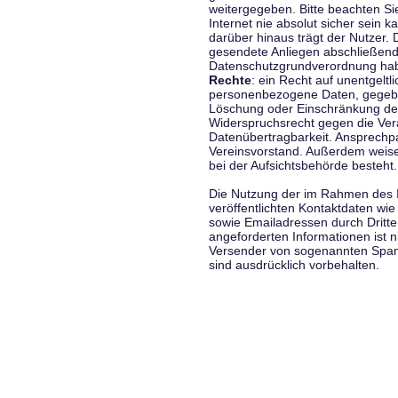
weitergegeben. Bitte beachten S
Internet nie absolut sicher sein k
darüber hinaus trägt der Nutzer.
gesendete Anliegen abschließend
Datenschutzgrundverordnung haben
Rechte
: ein Recht auf unentgeltl
personenbezogene Daten, gegeben
Löschung oder Einschränkung der
Widerspruchsrecht gegen die Vera
Datenübertragbarkeit. Ansprechp
Vereinsvorstand. Außerdem weise
bei der Aufsichtsbehörde besteht.
Die Nutzung der im Rahmen des 
veröffentlichten Kontaktdaten wi
sowie Emailadressen durch Dritte
angeforderten Informationen ist ni
Versender von sogenannten Spam
sind ausdrücklich vorbehalten.