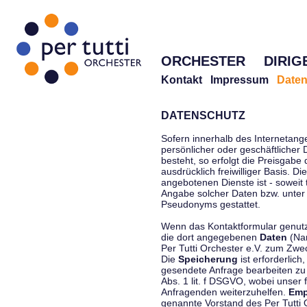
ORCHESTER
DIRIG
Kontakt
Impressum
Daten
DATENSCHUTZ
Sofern innerhalb des Internetang
persönlicher oder geschäftlicher
besteht, so erfolgt die Preisgabe
ausdrücklich freiwilliger Basis. 
angebotenen Dienste ist - soweit
Angabe solcher Daten bzw. unter
Pseudonyms gestattet.
Wenn das Kontaktformular genutzt
die dort angegebenen
Daten
(Nam
Per Tutti Orchester e.V. zum Zwe
Die
Speicherung
ist erforderlich
gesendete Anfrage bearbeiten z
Abs. 1 lit. f DSGVO, wobei unser 
Anfragenden weiterzuhelfen.
Emp
genannte Vorstand des Per Tutti O