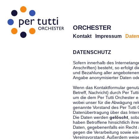
ORCHESTER
Kontakt
Impressum
Daten
DATENSCHUTZ
Sofern innerhalb des Internetang
Anschriften) besteht, so erfolgt 
und Bezahlung aller angebotenen 
Angabe anonymisierter Daten ode
Wenn das Kontaktformular genutz
Betreff, Nachricht) durch Per Tu
um die dem Per Tutti Orchester 
wobei unser für die Abwägung rel
genannte Vorstand des Per Tutti O
Datenübertragung über das Interne
Die Daten werden
gelöscht
, sob
haben Betroffene hinsichtlich ihr
Daten, gegebenenfalls ein Recht 
gegen die Verarbeitung sowie ein
Vereinsvorstand. Außerdem weisen