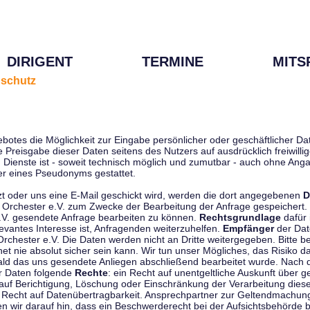
DIRIGENT
TERMINE
MITS
schutz
ebotes die Möglichkeit zur Eingabe persönlicher oder geschäftlicher 
die Preisgabe dieser Daten seitens des Nutzers auf ausdrücklich freiwil
Dienste ist - soweit technisch möglich und zumutbar - auch ohne Anga
r eines Pseudonyms gestattet.
t oder uns eine E-Mail geschickt wird, werden die dort angegebenen
D
tti Orchester e.V. zum Zwecke der Bearbeitung der Anfrage gespeichert.
e.V. gesendete Anfrage bearbeiten zu können.
Rechtsgrundlage
dafür i
evantes Interesse ist, Anfragenden weiterzuhelfen.
Empfänger
der Dat
rchester e.V. Die Daten werden nicht an Dritte weitergegeben. Bitte b
t nie absolut sicher sein kann. Wir tun unser Mögliches, das Risiko da
ald das uns gesendete Anliegen abschließend bearbeitet wurde. Nach
er Daten folgende
Rechte
: ein Recht auf unentgeltliche Auskunft über
auf Berichtigung, Löschung oder Einschränkung der Verarbeitung dies
 Recht auf Datenübertragbarkeit. Ansprechpartner zur Geltendmachung
 wir darauf hin, dass ein Beschwerderecht bei der Aufsichtsbehörde b