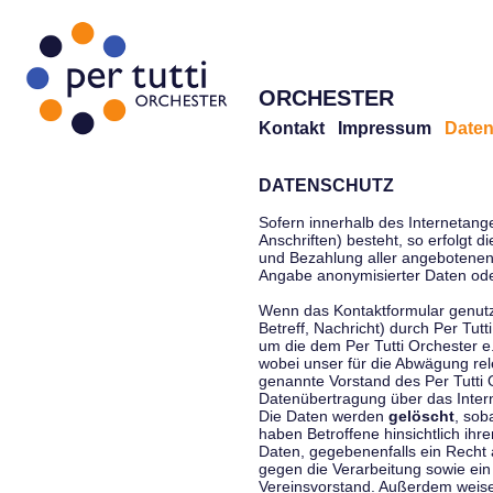
ORCHESTER
Kontakt
Impressum
Daten
DATENSCHUTZ
Sofern innerhalb des Internetang
Anschriften) besteht, so erfolgt 
und Bezahlung aller angebotenen 
Angabe anonymisierter Daten ode
Wenn das Kontaktformular genutz
Betreff, Nachricht) durch Per Tu
um die dem Per Tutti Orchester 
wobei unser für die Abwägung rel
genannte Vorstand des Per Tutti O
Datenübertragung über das Interne
Die Daten werden
gelöscht
, sob
haben Betroffene hinsichtlich ihr
Daten, gegebenenfalls ein Recht 
gegen die Verarbeitung sowie ein
Vereinsvorstand. Außerdem weisen