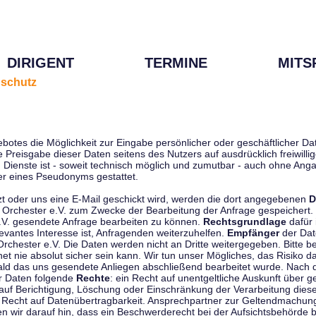
DIRIGENT
TERMINE
MITS
schutz
ebotes die Möglichkeit zur Eingabe persönlicher oder geschäftlicher 
die Preisgabe dieser Daten seitens des Nutzers auf ausdrücklich freiwil
Dienste ist - soweit technisch möglich und zumutbar - auch ohne Anga
r eines Pseudonyms gestattet.
t oder uns eine E-Mail geschickt wird, werden die dort angegebenen
D
tti Orchester e.V. zum Zwecke der Bearbeitung der Anfrage gespeichert.
e.V. gesendete Anfrage bearbeiten zu können.
Rechtsgrundlage
dafür i
evantes Interesse ist, Anfragenden weiterzuhelfen.
Empfänger
der Dat
rchester e.V. Die Daten werden nicht an Dritte weitergegeben. Bitte b
t nie absolut sicher sein kann. Wir tun unser Mögliches, das Risiko da
ald das uns gesendete Anliegen abschließend bearbeitet wurde. Nach
er Daten folgende
Rechte
: ein Recht auf unentgeltliche Auskunft über
auf Berichtigung, Löschung oder Einschränkung der Verarbeitung dies
 Recht auf Datenübertragbarkeit. Ansprechpartner zur Geltendmachung
 wir darauf hin, dass ein Beschwerderecht bei der Aufsichtsbehörde b