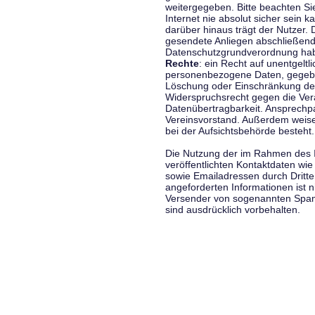
weitergegeben. Bitte beachten S
Internet nie absolut sicher sein k
darüber hinaus trägt der Nutzer.
gesendete Anliegen abschließend
Datenschutzgrundverordnung haben
Rechte
: ein Recht auf unentgeltl
personenbezogene Daten, gegeben
Löschung oder Einschränkung der
Widerspruchsrecht gegen die Vera
Datenübertragbarkeit. Ansprechp
Vereinsvorstand. Außerdem weise
bei der Aufsichtsbehörde besteht.
Die Nutzung der im Rahmen des 
veröffentlichten Kontaktdaten wi
sowie Emailadressen durch Dritte
angeforderten Informationen ist ni
Versender von sogenannten Spam
sind ausdrücklich vorbehalten.