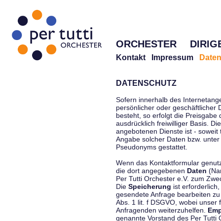
ORCHESTER
DIRIG
Kontakt
Impressum
Daten
DATENSCHUTZ
Sofern innerhalb des Internetang
persönlicher oder geschäftlicher
besteht, so erfolgt die Preisgabe
ausdrücklich freiwilliger Basis. 
angebotenen Dienste ist - soweit
Angabe solcher Daten bzw. unter
Pseudonyms gestattet.
Wenn das Kontaktformular genutzt
die dort angegebenen
Daten
(Nam
Per Tutti Orchester e.V. zum Zwe
Die
Speicherung
ist erforderlich
gesendete Anfrage bearbeiten z
Abs. 1 lit. f DSGVO, wobei unser 
Anfragenden weiterzuhelfen.
Emp
genannte Vorstand des Per Tutti O