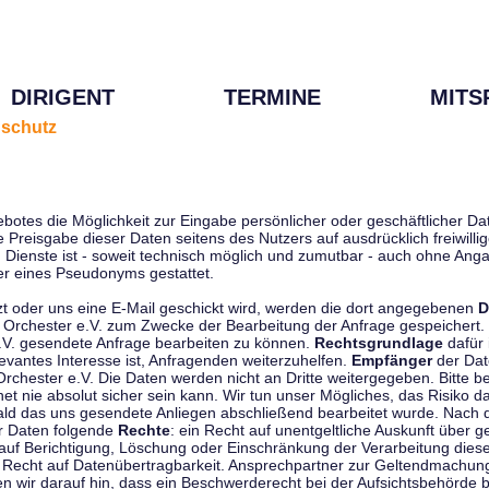
DIRIGENT
TERMINE
MITS
schutz
ebotes die Möglichkeit zur Eingabe persönlicher oder geschäftlicher 
die Preisgabe dieser Daten seitens des Nutzers auf ausdrücklich freiwil
Dienste ist - soweit technisch möglich und zumutbar - auch ohne Anga
r eines Pseudonyms gestattet.
t oder uns eine E-Mail geschickt wird, werden die dort angegebenen
D
tti Orchester e.V. zum Zwecke der Bearbeitung der Anfrage gespeichert.
e.V. gesendete Anfrage bearbeiten zu können.
Rechtsgrundlage
dafür i
evantes Interesse ist, Anfragenden weiterzuhelfen.
Empfänger
der Dat
rchester e.V. Die Daten werden nicht an Dritte weitergegeben. Bitte b
t nie absolut sicher sein kann. Wir tun unser Mögliches, das Risiko da
ald das uns gesendete Anliegen abschließend bearbeitet wurde. Nach
er Daten folgende
Rechte
: ein Recht auf unentgeltliche Auskunft über
auf Berichtigung, Löschung oder Einschränkung der Verarbeitung dies
 Recht auf Datenübertragbarkeit. Ansprechpartner zur Geltendmachung
 wir darauf hin, dass ein Beschwerderecht bei der Aufsichtsbehörde b