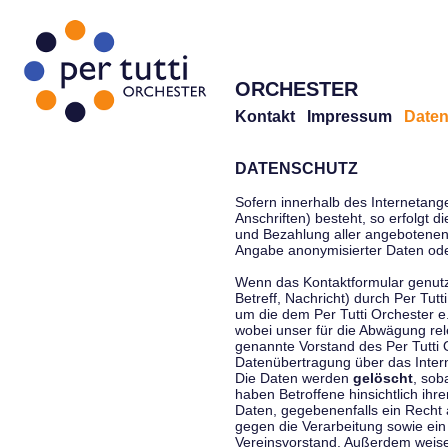
ORCHESTER
Kontakt
Impressum
Daten
DATENSCHUTZ
Sofern innerhalb des Internetang
Anschriften) besteht, so erfolgt 
und Bezahlung aller angebotenen 
Angabe anonymisierter Daten ode
Wenn das Kontaktformular genutz
Betreff, Nachricht) durch Per Tu
um die dem Per Tutti Orchester 
wobei unser für die Abwägung rel
genannte Vorstand des Per Tutti O
Datenübertragung über das Interne
Die Daten werden
gelöscht
, sob
haben Betroffene hinsichtlich ihr
Daten, gegebenenfalls ein Recht 
gegen die Verarbeitung sowie ein
Vereinsvorstand. Außerdem weisen