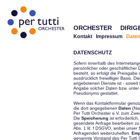
ORCHESTER
DIRIG
Kontakt
Impressum
Daten
DATENSCHUTZ
Sofern innerhalb des Internetang
persönlicher oder geschäftlicher
besteht, so erfolgt die Preisgabe
ausdrücklich freiwilliger Basis. 
angebotenen Dienste ist - soweit
Angabe solcher Daten bzw. unter
Pseudonyms gestattet.
Wenn das Kontaktformular genutzt
die dort angegebenen
Daten
(Nam
Per Tutti Orchester e.V. zum Zwe
Die
Speicherung
ist erforderlich
gesendete Anfrage bearbeiten z
Abs. 1 lit. f DSGVO, wobei unser 
Anfragenden weiterzuhelfen.
Emp
genannte Vorstand des Per Tutti O