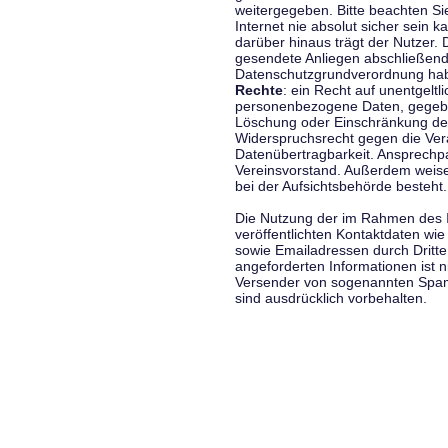
weitergegeben. Bitte beachten S
Internet nie absolut sicher sein k
darüber hinaus trägt der Nutzer.
gesendete Anliegen abschließend
Datenschutzgrundverordnung haben
Rechte
: ein Recht auf unentgeltl
personenbezogene Daten, gegeben
Löschung oder Einschränkung der
Widerspruchsrecht gegen die Vera
Datenübertragbarkeit. Ansprechp
Vereinsvorstand. Außerdem weise
bei der Aufsichtsbehörde besteht.
Die Nutzung der im Rahmen des 
veröffentlichten Kontaktdaten wi
sowie Emailadressen durch Dritte
angeforderten Informationen ist ni
Versender von sogenannten Spam
sind ausdrücklich vorbehalten.