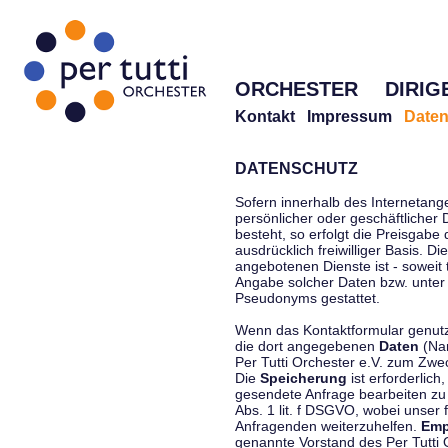
ORCHESTER
DIRIG
Kontakt
Impressum
Daten
DATENSCHUTZ
Sofern innerhalb des Internetang
persönlicher oder geschäftlicher
besteht, so erfolgt die Preisgabe
ausdrücklich freiwilliger Basis. 
angebotenen Dienste ist - soweit
Angabe solcher Daten bzw. unter
Pseudonyms gestattet.
Wenn das Kontaktformular genutzt
die dort angegebenen
Daten
(Nam
Per Tutti Orchester e.V. zum Zwe
Die
Speicherung
ist erforderlich
gesendete Anfrage bearbeiten z
Abs. 1 lit. f DSGVO, wobei unser 
Anfragenden weiterzuhelfen.
Emp
genannte Vorstand des Per Tutti O