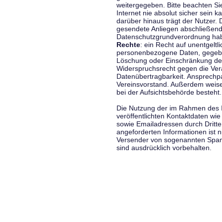
weitergegeben. Bitte beachten S
Internet nie absolut sicher sein k
darüber hinaus trägt der Nutzer.
gesendete Anliegen abschließend
Datenschutzgrundverordnung haben
Rechte
: ein Recht auf unentgeltl
personenbezogene Daten, gegeben
Löschung oder Einschränkung der
Widerspruchsrecht gegen die Vera
Datenübertragbarkeit. Ansprechp
Vereinsvorstand. Außerdem weise
bei der Aufsichtsbehörde besteht.
Die Nutzung der im Rahmen des 
veröffentlichten Kontaktdaten wi
sowie Emailadressen durch Dritte
angeforderten Informationen ist ni
Versender von sogenannten Spam
sind ausdrücklich vorbehalten.