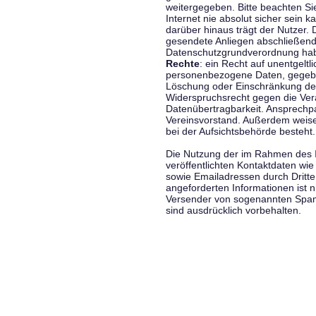
weitergegeben. Bitte beachten S
Internet nie absolut sicher sein k
darüber hinaus trägt der Nutzer.
gesendete Anliegen abschließend
Datenschutzgrundverordnung haben
Rechte
: ein Recht auf unentgeltl
personenbezogene Daten, gegeben
Löschung oder Einschränkung der
Widerspruchsrecht gegen die Vera
Datenübertragbarkeit. Ansprechp
Vereinsvorstand. Außerdem weise
bei der Aufsichtsbehörde besteht.
Die Nutzung der im Rahmen des 
veröffentlichten Kontaktdaten wi
sowie Emailadressen durch Dritte
angeforderten Informationen ist ni
Versender von sogenannten Spam
sind ausdrücklich vorbehalten.