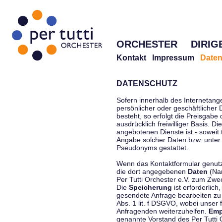
ORCHESTER
DIRIG
Kontakt
Impressum
Daten
DATENSCHUTZ
Sofern innerhalb des Internetang
persönlicher oder geschäftlicher
besteht, so erfolgt die Preisgabe
ausdrücklich freiwilliger Basis. 
angebotenen Dienste ist - soweit
Angabe solcher Daten bzw. unter
Pseudonyms gestattet.
Wenn das Kontaktformular genutzt
die dort angegebenen
Daten
(Nam
Per Tutti Orchester e.V. zum Zwe
Die
Speicherung
ist erforderlich
gesendete Anfrage bearbeiten z
Abs. 1 lit. f DSGVO, wobei unser 
Anfragenden weiterzuhelfen.
Emp
genannte Vorstand des Per Tutti O