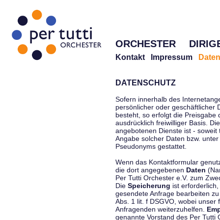
ORCHESTER
DIRIG
Kontakt
Impressum
Daten
DATENSCHUTZ
Sofern innerhalb des Internetang
persönlicher oder geschäftlicher
besteht, so erfolgt die Preisgabe
ausdrücklich freiwilliger Basis. 
angebotenen Dienste ist - soweit
Angabe solcher Daten bzw. unter
Pseudonyms gestattet.
Wenn das Kontaktformular genutzt
die dort angegebenen
Daten
(Nam
Per Tutti Orchester e.V. zum Zwe
Die
Speicherung
ist erforderlich
gesendete Anfrage bearbeiten z
Abs. 1 lit. f DSGVO, wobei unser 
Anfragenden weiterzuhelfen.
Emp
genannte Vorstand des Per Tutti O