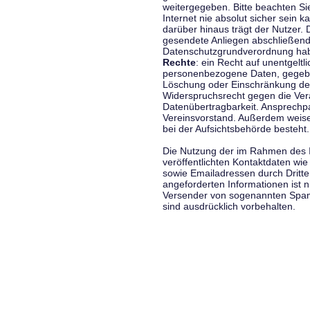
weitergegeben. Bitte beachten S
Internet nie absolut sicher sein k
darüber hinaus trägt der Nutzer.
gesendete Anliegen abschließend
Datenschutzgrundverordnung haben
Rechte
: ein Recht auf unentgeltl
personenbezogene Daten, gegeben
Löschung oder Einschränkung der
Widerspruchsrecht gegen die Vera
Datenübertragbarkeit. Ansprechp
Vereinsvorstand. Außerdem weise
bei der Aufsichtsbehörde besteht.
Die Nutzung der im Rahmen des 
veröffentlichten Kontaktdaten wi
sowie Emailadressen durch Dritte
angeforderten Informationen ist ni
Versender von sogenannten Spam
sind ausdrücklich vorbehalten.