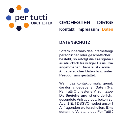
ORCHESTER
DIRIG
Kontakt
Impressum
Daten
DATENSCHUTZ
Sofern innerhalb des Internetang
persönlicher oder geschäftlicher
besteht, so erfolgt die Preisgabe
ausdrücklich freiwilliger Basis. 
angebotenen Dienste ist - soweit
Angabe solcher Daten bzw. unter
Pseudonyms gestattet.
Wenn das Kontaktformular genutzt
die dort angegebenen
Daten
(Nam
Per Tutti Orchester e.V. zum Zwe
Die
Speicherung
ist erforderlich
gesendete Anfrage bearbeiten z
Abs. 1 lit. f DSGVO, wobei unser 
Anfragenden weiterzuhelfen.
Emp
genannte Vorstand des Per Tutti O