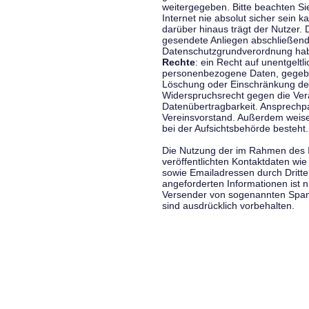
weitergegeben. Bitte beachten S
Internet nie absolut sicher sein k
darüber hinaus trägt der Nutzer.
gesendete Anliegen abschließend
Datenschutzgrundverordnung haben
Rechte
: ein Recht auf unentgeltl
personenbezogene Daten, gegeben
Löschung oder Einschränkung der
Widerspruchsrecht gegen die Vera
Datenübertragbarkeit. Ansprechp
Vereinsvorstand. Außerdem weise
bei der Aufsichtsbehörde besteht.
Die Nutzung der im Rahmen des 
veröffentlichten Kontaktdaten wi
sowie Emailadressen durch Dritte
angeforderten Informationen ist ni
Versender von sogenannten Spam
sind ausdrücklich vorbehalten.