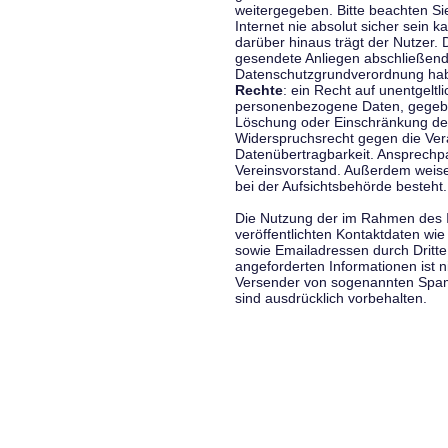
weitergegeben. Bitte beachten S
Internet nie absolut sicher sein k
darüber hinaus trägt der Nutzer.
gesendete Anliegen abschließend
Datenschutzgrundverordnung haben
Rechte
: ein Recht auf unentgeltl
personenbezogene Daten, gegeben
Löschung oder Einschränkung der
Widerspruchsrecht gegen die Vera
Datenübertragbarkeit. Ansprechp
Vereinsvorstand. Außerdem weise
bei der Aufsichtsbehörde besteht.
Die Nutzung der im Rahmen des 
veröffentlichten Kontaktdaten wi
sowie Emailadressen durch Dritte
angeforderten Informationen ist ni
Versender von sogenannten Spam
sind ausdrücklich vorbehalten.