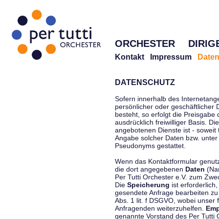
ORCHESTER
DIRIG
Kontakt
Impressum
Daten
DATENSCHUTZ
Sofern innerhalb des Internetang
persönlicher oder geschäftlicher
besteht, so erfolgt die Preisgabe
ausdrücklich freiwilliger Basis. 
angebotenen Dienste ist - soweit
Angabe solcher Daten bzw. unter
Pseudonyms gestattet.
Wenn das Kontaktformular genutzt
die dort angegebenen
Daten
(Nam
Per Tutti Orchester e.V. zum Zwe
Die
Speicherung
ist erforderlich
gesendete Anfrage bearbeiten z
Abs. 1 lit. f DSGVO, wobei unser 
Anfragenden weiterzuhelfen.
Emp
genannte Vorstand des Per Tutti O