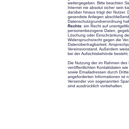
weitergegeben. Bitte beachten S
Internet nie absolut sicher sein k
darüber hinaus trägt der Nutzer.
gesendete Anliegen abschließend
Datenschutzgrundverordnung haben
Rechte
: ein Recht auf unentgeltl
personenbezogene Daten, gegeben
Löschung oder Einschränkung der
Widerspruchsrecht gegen die Vera
Datenübertragbarkeit. Ansprechp
Vereinsvorstand. Außerdem weise
bei der Aufsichtsbehörde besteht.
Die Nutzung der im Rahmen des 
veröffentlichten Kontaktdaten wi
sowie Emailadressen durch Dritte
angeforderten Informationen ist ni
Versender von sogenannten Spam
sind ausdrücklich vorbehalten.