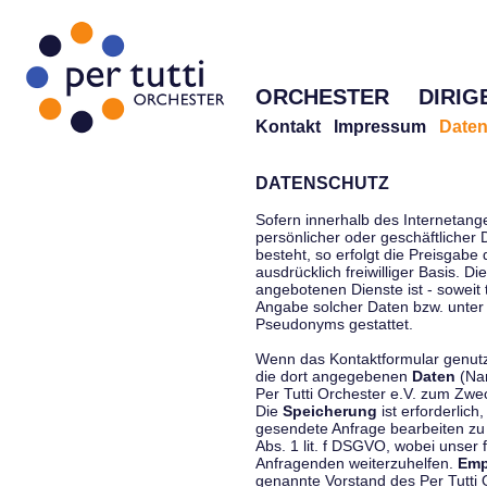
ORCHESTER
DIRIG
Kontakt
Impressum
Daten
DATENSCHUTZ
Sofern innerhalb des Internetang
persönlicher oder geschäftlicher
besteht, so erfolgt die Preisgabe
ausdrücklich freiwilliger Basis. 
angebotenen Dienste ist - soweit
Angabe solcher Daten bzw. unter
Pseudonyms gestattet.
Wenn das Kontaktformular genutzt
die dort angegebenen
Daten
(Nam
Per Tutti Orchester e.V. zum Zwe
Die
Speicherung
ist erforderlich
gesendete Anfrage bearbeiten z
Abs. 1 lit. f DSGVO, wobei unser 
Anfragenden weiterzuhelfen.
Emp
genannte Vorstand des Per Tutti O