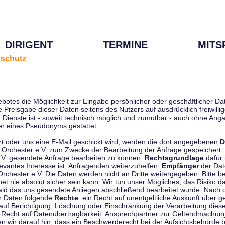
DIRIGENT
TERMINE
MITS
schutz
ebotes die Möglichkeit zur Eingabe persönlicher oder geschäftlicher 
die Preisgabe dieser Daten seitens des Nutzers auf ausdrücklich freiwil
Dienste ist - soweit technisch möglich und zumutbar - auch ohne Anga
r eines Pseudonyms gestattet.
t oder uns eine E-Mail geschickt wird, werden die dort angegebenen
D
tti Orchester e.V. zum Zwecke der Bearbeitung der Anfrage gespeichert.
e.V. gesendete Anfrage bearbeiten zu können.
Rechtsgrundlage
dafür i
evantes Interesse ist, Anfragenden weiterzuhelfen.
Empfänger
der Dat
rchester e.V. Die Daten werden nicht an Dritte weitergegeben. Bitte b
t nie absolut sicher sein kann. Wir tun unser Mögliches, das Risiko da
ald das uns gesendete Anliegen abschließend bearbeitet wurde. Nach
er Daten folgende
Rechte
: ein Recht auf unentgeltliche Auskunft über
auf Berichtigung, Löschung oder Einschränkung der Verarbeitung dies
 Recht auf Datenübertragbarkeit. Ansprechpartner zur Geltendmachung
 wir darauf hin, dass ein Beschwerderecht bei der Aufsichtsbehörde b