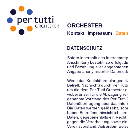
ORCHESTER
Kontakt
Impressum
Daten
DATENSCHUTZ
Sofern innerhalb des Internetang
Anschriften) besteht, so erfolgt 
und Bezahlung aller angebotenen 
Angabe anonymisierter Daten ode
Wenn das Kontaktformular genutz
Betreff, Nachricht) durch Per Tu
um die dem Per Tutti Orchester 
wobei unser für die Abwägung rel
genannte Vorstand des Per Tutti O
Datenübertragung über das Interne
Die Daten werden
gelöscht
, sob
haben Betroffene hinsichtlich ihr
Daten, gegebenenfalls ein Recht 
gegen die Verarbeitung sowie ein
Vereinsvorstand. Außerdem weisen