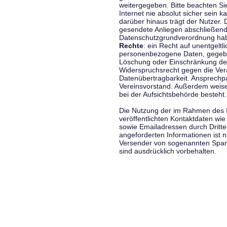
weitergegeben. Bitte beachten S
Internet nie absolut sicher sein k
darüber hinaus trägt der Nutzer.
gesendete Anliegen abschließend
Datenschutzgrundverordnung haben
Rechte
: ein Recht auf unentgeltl
personenbezogene Daten, gegeben
Löschung oder Einschränkung der
Widerspruchsrecht gegen die Vera
Datenübertragbarkeit. Ansprechp
Vereinsvorstand. Außerdem weise
bei der Aufsichtsbehörde besteht.
Die Nutzung der im Rahmen des 
veröffentlichten Kontaktdaten wi
sowie Emailadressen durch Dritte
angeforderten Informationen ist ni
Versender von sogenannten Spam
sind ausdrücklich vorbehalten.