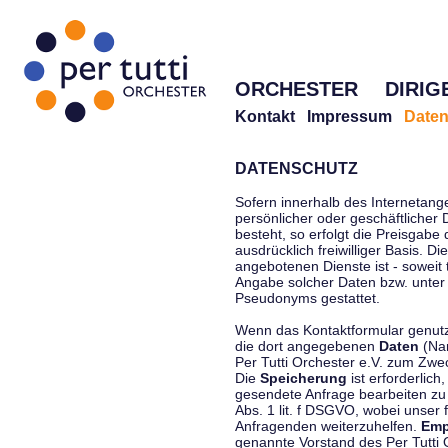
ORCHESTER
DIRIG
Kontakt
Impressum
Daten
DATENSCHUTZ
Sofern innerhalb des Internetang
persönlicher oder geschäftlicher
besteht, so erfolgt die Preisgabe
ausdrücklich freiwilliger Basis. 
angebotenen Dienste ist - soweit
Angabe solcher Daten bzw. unter
Pseudonyms gestattet.
Wenn das Kontaktformular genutzt
die dort angegebenen
Daten
(Nam
Per Tutti Orchester e.V. zum Zwe
Die
Speicherung
ist erforderlich
gesendete Anfrage bearbeiten z
Abs. 1 lit. f DSGVO, wobei unser 
Anfragenden weiterzuhelfen.
Emp
genannte Vorstand des Per Tutti O