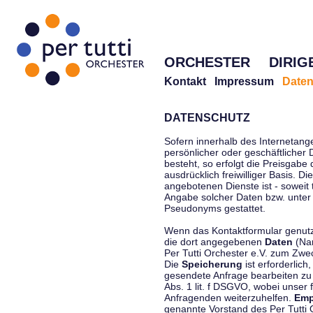
ORCHESTER
DIRIG
Kontakt
Impressum
Daten
DATENSCHUTZ
Sofern innerhalb des Internetang
persönlicher oder geschäftlicher
besteht, so erfolgt die Preisgabe
ausdrücklich freiwilliger Basis. 
angebotenen Dienste ist - soweit
Angabe solcher Daten bzw. unter
Pseudonyms gestattet.
Wenn das Kontaktformular genutzt
die dort angegebenen
Daten
(Nam
Per Tutti Orchester e.V. zum Zwe
Die
Speicherung
ist erforderlich
gesendete Anfrage bearbeiten z
Abs. 1 lit. f DSGVO, wobei unser 
Anfragenden weiterzuhelfen.
Emp
genannte Vorstand des Per Tutti O