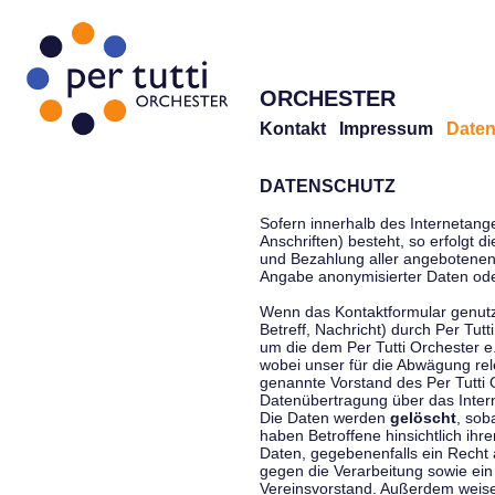
ORCHESTER
Kontakt
Impressum
Daten
DATENSCHUTZ
Sofern innerhalb des Internetang
Anschriften) besteht, so erfolgt 
und Bezahlung aller angebotenen 
Angabe anonymisierter Daten ode
Wenn das Kontaktformular genutz
Betreff, Nachricht) durch Per Tu
um die dem Per Tutti Orchester 
wobei unser für die Abwägung rel
genannte Vorstand des Per Tutti O
Datenübertragung über das Interne
Die Daten werden
gelöscht
, sob
haben Betroffene hinsichtlich ihr
Daten, gegebenenfalls ein Recht 
gegen die Verarbeitung sowie ein
Vereinsvorstand. Außerdem weisen