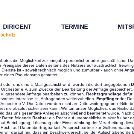
DIRIGENT
TERMINE
MITS
schutz
ebotes die Möglichkeit zur Eingabe persönlicher oder geschäftlicher 
die Preisgabe dieser Daten seitens des Nutzers auf ausdrücklich freiwil
Dienste ist - soweit technisch möglich und zumutbar - auch ohne Anga
r eines Pseudonyms gestattet.
t oder uns eine E-Mail geschickt wird, werden die dort angegebenen
D
tti Orchester e.V. zum Zwecke der Bearbeitung der Anfrage gespeichert.
e.V. gesendete Anfrage bearbeiten zu können.
Rechtsgrundlage
dafür i
evantes Interesse ist, Anfragenden weiterzuhelfen.
Empfänger
der Dat
rchester e.V. Die Daten werden nicht an Dritte weitergegeben. Bitte b
t nie absolut sicher sein kann. Wir tun unser Mögliches, das Risiko da
ald das uns gesendete Anliegen abschließend bearbeitet wurde. Nach
er Daten folgende
Rechte
: ein Recht auf unentgeltliche Auskunft über
auf Berichtigung, Löschung oder Einschränkung der Verarbeitung dies
 Recht auf Datenübertragbarkeit. Ansprechpartner zur Geltendmachung
 wir darauf hin, dass ein Beschwerderecht bei der Aufsichtsbehörde b