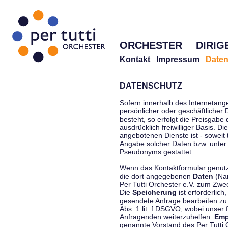
ORCHESTER
DIRIG
Kontakt
Impressum
Daten
DATENSCHUTZ
Sofern innerhalb des Internetang
persönlicher oder geschäftlicher
besteht, so erfolgt die Preisgabe
ausdrücklich freiwilliger Basis. 
angebotenen Dienste ist - soweit
Angabe solcher Daten bzw. unter
Pseudonyms gestattet.
Wenn das Kontaktformular genutzt
die dort angegebenen
Daten
(Nam
Per Tutti Orchester e.V. zum Zwe
Die
Speicherung
ist erforderlich
gesendete Anfrage bearbeiten z
Abs. 1 lit. f DSGVO, wobei unser 
Anfragenden weiterzuhelfen.
Emp
genannte Vorstand des Per Tutti O