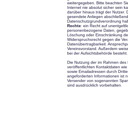
weitergegeben. Bitte beachten S
Internet nie absolut sicher sein k
darüber hinaus trägt der Nutzer.
gesendete Anliegen abschließend
Datenschutzgrundverordnung haben
Rechte
: ein Recht auf unentgeltl
personenbezogene Daten, gegeben
Löschung oder Einschränkung der
Widerspruchsrecht gegen die Vera
Datenübertragbarkeit. Ansprechp
Vereinsvorstand. Außerdem weise
bei der Aufsichtsbehörde besteht.
Die Nutzung der im Rahmen des 
veröffentlichten Kontaktdaten wi
sowie Emailadressen durch Dritte
angeforderten Informationen ist ni
Versender von sogenannten Spam
sind ausdrücklich vorbehalten.