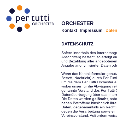
ORCHESTER
Kontakt
Impressum
Daten
DATENSCHUTZ
Sofern innerhalb des Internetang
Anschriften) besteht, so erfolgt 
und Bezahlung aller angebotenen 
Angabe anonymisierter Daten ode
Wenn das Kontaktformular genutz
Betreff, Nachricht) durch Per Tu
um die dem Per Tutti Orchester 
wobei unser für die Abwägung rel
genannte Vorstand des Per Tutti O
Datenübertragung über das Interne
Die Daten werden
gelöscht
, sob
haben Betroffene hinsichtlich ihr
Daten, gegebenenfalls ein Recht 
gegen die Verarbeitung sowie ein
Vereinsvorstand. Außerdem weisen