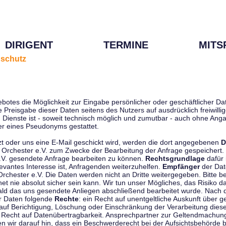
DIRIGENT
TERMINE
MITS
schutz
ebotes die Möglichkeit zur Eingabe persönlicher oder geschäftlicher 
die Preisgabe dieser Daten seitens des Nutzers auf ausdrücklich freiwil
Dienste ist - soweit technisch möglich und zumutbar - auch ohne Anga
r eines Pseudonyms gestattet.
t oder uns eine E-Mail geschickt wird, werden die dort angegebenen
D
tti Orchester e.V. zum Zwecke der Bearbeitung der Anfrage gespeichert.
e.V. gesendete Anfrage bearbeiten zu können.
Rechtsgrundlage
dafür i
evantes Interesse ist, Anfragenden weiterzuhelfen.
Empfänger
der Dat
rchester e.V. Die Daten werden nicht an Dritte weitergegeben. Bitte b
t nie absolut sicher sein kann. Wir tun unser Mögliches, das Risiko da
ald das uns gesendete Anliegen abschließend bearbeitet wurde. Nach
er Daten folgende
Rechte
: ein Recht auf unentgeltliche Auskunft über
auf Berichtigung, Löschung oder Einschränkung der Verarbeitung dies
 Recht auf Datenübertragbarkeit. Ansprechpartner zur Geltendmachung
 wir darauf hin, dass ein Beschwerderecht bei der Aufsichtsbehörde b