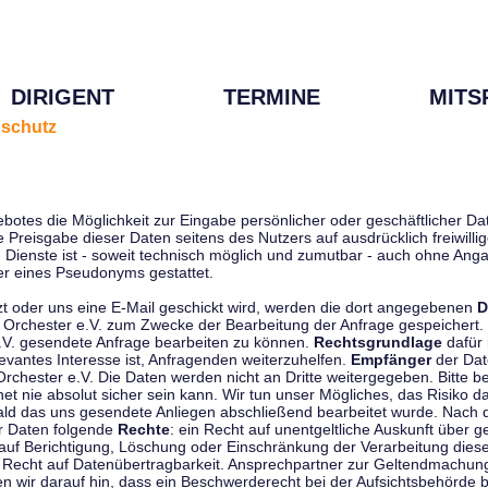
DIRIGENT
TERMINE
MITS
schutz
ebotes die Möglichkeit zur Eingabe persönlicher oder geschäftlicher 
die Preisgabe dieser Daten seitens des Nutzers auf ausdrücklich freiwil
Dienste ist - soweit technisch möglich und zumutbar - auch ohne Anga
r eines Pseudonyms gestattet.
t oder uns eine E-Mail geschickt wird, werden die dort angegebenen
D
tti Orchester e.V. zum Zwecke der Bearbeitung der Anfrage gespeichert.
e.V. gesendete Anfrage bearbeiten zu können.
Rechtsgrundlage
dafür i
evantes Interesse ist, Anfragenden weiterzuhelfen.
Empfänger
der Dat
rchester e.V. Die Daten werden nicht an Dritte weitergegeben. Bitte b
t nie absolut sicher sein kann. Wir tun unser Mögliches, das Risiko da
ald das uns gesendete Anliegen abschließend bearbeitet wurde. Nach
er Daten folgende
Rechte
: ein Recht auf unentgeltliche Auskunft über
auf Berichtigung, Löschung oder Einschränkung der Verarbeitung dies
 Recht auf Datenübertragbarkeit. Ansprechpartner zur Geltendmachung
 wir darauf hin, dass ein Beschwerderecht bei der Aufsichtsbehörde b