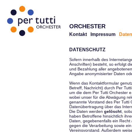
ORCHESTER
Kontakt
Impressum
Daten
DATENSCHUTZ
Sofern innerhalb des Internetang
Anschriften) besteht, so erfolgt 
und Bezahlung aller angebotenen 
Angabe anonymisierter Daten ode
Wenn das Kontaktformular genutz
Betreff, Nachricht) durch Per Tu
um die dem Per Tutti Orchester 
wobei unser für die Abwägung rel
genannte Vorstand des Per Tutti O
Datenübertragung über das Interne
Die Daten werden
gelöscht
, sob
haben Betroffene hinsichtlich ihr
Daten, gegebenenfalls ein Recht 
gegen die Verarbeitung sowie ein
Vereinsvorstand. Außerdem weisen