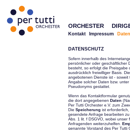
ORCHESTER
DIRIG
Kontakt
Impressum
Daten
DATENSCHUTZ
Sofern innerhalb des Internetang
persönlicher oder geschäftlicher
besteht, so erfolgt die Preisgabe
ausdrücklich freiwilliger Basis. 
angebotenen Dienste ist - soweit
Angabe solcher Daten bzw. unter
Pseudonyms gestattet.
Wenn das Kontaktformular genutzt
die dort angegebenen
Daten
(Nam
Per Tutti Orchester e.V. zum Zwe
Die
Speicherung
ist erforderlich
gesendete Anfrage bearbeiten z
Abs. 1 lit. f DSGVO, wobei unser 
Anfragenden weiterzuhelfen.
Emp
genannte Vorstand des Per Tutti O