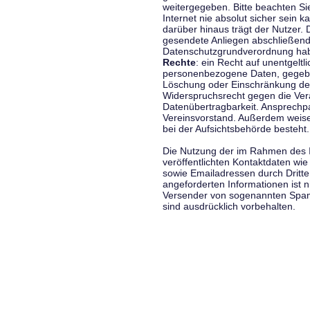
weitergegeben. Bitte beachten S
Internet nie absolut sicher sein k
darüber hinaus trägt der Nutzer.
gesendete Anliegen abschließend
Datenschutzgrundverordnung haben
Rechte
: ein Recht auf unentgeltl
personenbezogene Daten, gegeben
Löschung oder Einschränkung der
Widerspruchsrecht gegen die Vera
Datenübertragbarkeit. Ansprechp
Vereinsvorstand. Außerdem weise
bei der Aufsichtsbehörde besteht.
Die Nutzung der im Rahmen des 
veröffentlichten Kontaktdaten wi
sowie Emailadressen durch Dritte
angeforderten Informationen ist ni
Versender von sogenannten Spam
sind ausdrücklich vorbehalten.