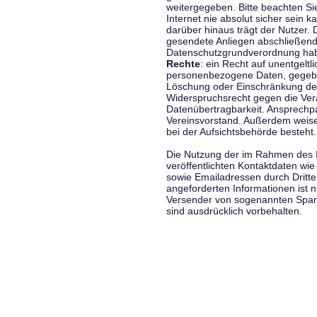
weitergegeben. Bitte beachten S
Internet nie absolut sicher sein k
darüber hinaus trägt der Nutzer.
gesendete Anliegen abschließend
Datenschutzgrundverordnung haben
Rechte
: ein Recht auf unentgeltl
personenbezogene Daten, gegeben
Löschung oder Einschränkung der
Widerspruchsrecht gegen die Vera
Datenübertragbarkeit. Ansprechp
Vereinsvorstand. Außerdem weise
bei der Aufsichtsbehörde besteht.
Die Nutzung der im Rahmen des 
veröffentlichten Kontaktdaten wi
sowie Emailadressen durch Dritte
angeforderten Informationen ist ni
Versender von sogenannten Spam
sind ausdrücklich vorbehalten.