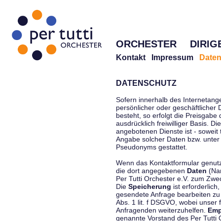
ORCHESTER
DIRIG
Kontakt
Impressum
Daten
DATENSCHUTZ
Sofern innerhalb des Internetang
persönlicher oder geschäftlicher
besteht, so erfolgt die Preisgabe
ausdrücklich freiwilliger Basis. 
angebotenen Dienste ist - soweit
Angabe solcher Daten bzw. unter
Pseudonyms gestattet.
Wenn das Kontaktformular genutzt
die dort angegebenen
Daten
(Nam
Per Tutti Orchester e.V. zum Zwe
Die
Speicherung
ist erforderlich
gesendete Anfrage bearbeiten z
Abs. 1 lit. f DSGVO, wobei unser 
Anfragenden weiterzuhelfen.
Emp
genannte Vorstand des Per Tutti O