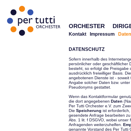
ORCHESTER
DIRIG
Kontakt
Impressum
Daten
DATENSCHUTZ
Sofern innerhalb des Internetang
persönlicher oder geschäftlicher
besteht, so erfolgt die Preisgabe
ausdrücklich freiwilliger Basis. 
angebotenen Dienste ist - soweit
Angabe solcher Daten bzw. unter
Pseudonyms gestattet.
Wenn das Kontaktformular genutzt
die dort angegebenen
Daten
(Nam
Per Tutti Orchester e.V. zum Zwe
Die
Speicherung
ist erforderlich
gesendete Anfrage bearbeiten z
Abs. 1 lit. f DSGVO, wobei unser 
Anfragenden weiterzuhelfen.
Emp
genannte Vorstand des Per Tutti O