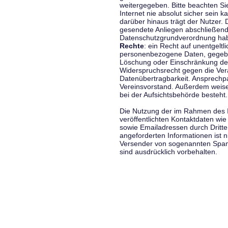
weitergegeben. Bitte beachten S
Internet nie absolut sicher sein k
darüber hinaus trägt der Nutzer.
gesendete Anliegen abschließend
Datenschutzgrundverordnung haben
Rechte
: ein Recht auf unentgeltl
personenbezogene Daten, gegeben
Löschung oder Einschränkung der
Widerspruchsrecht gegen die Vera
Datenübertragbarkeit. Ansprechp
Vereinsvorstand. Außerdem weise
bei der Aufsichtsbehörde besteht.
Die Nutzung der im Rahmen des 
veröffentlichten Kontaktdaten wi
sowie Emailadressen durch Dritte
angeforderten Informationen ist ni
Versender von sogenannten Spam
sind ausdrücklich vorbehalten.