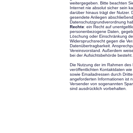
weitergegeben. Bitte beachten S
Internet nie absolut sicher sein k
darüber hinaus trägt der Nutzer.
gesendete Anliegen abschließend
Datenschutzgrundverordnung haben
Rechte
: ein Recht auf unentgeltl
personenbezogene Daten, gegeben
Löschung oder Einschränkung der
Widerspruchsrecht gegen die Vera
Datenübertragbarkeit. Ansprechp
Vereinsvorstand. Außerdem weise
bei der Aufsichtsbehörde besteht.
Die Nutzung der im Rahmen des 
veröffentlichten Kontaktdaten wi
sowie Emailadressen durch Dritte
angeforderten Informationen ist ni
Versender von sogenannten Spam
sind ausdrücklich vorbehalten.