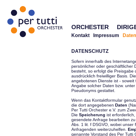
ORCHESTER
DIRIG
Kontakt
Impressum
Daten
DATENSCHUTZ
Sofern innerhalb des Internetang
persönlicher oder geschäftlicher
besteht, so erfolgt die Preisgabe
ausdrücklich freiwilliger Basis. 
angebotenen Dienste ist - soweit
Angabe solcher Daten bzw. unter
Pseudonyms gestattet.
Wenn das Kontaktformular genutzt
die dort angegebenen
Daten
(Nam
Per Tutti Orchester e.V. zum Zwe
Die
Speicherung
ist erforderlich
gesendete Anfrage bearbeiten z
Abs. 1 lit. f DSGVO, wobei unser 
Anfragenden weiterzuhelfen.
Emp
genannte Vorstand des Per Tutti O