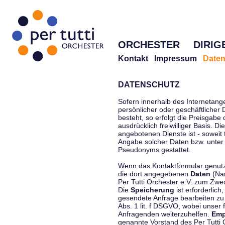
ORCHESTER
DIRIG
Kontakt
Impressum
Daten
DATENSCHUTZ
Sofern innerhalb des Internetang
persönlicher oder geschäftlicher
besteht, so erfolgt die Preisgabe
ausdrücklich freiwilliger Basis. 
angebotenen Dienste ist - soweit
Angabe solcher Daten bzw. unter
Pseudonyms gestattet.
Wenn das Kontaktformular genutzt
die dort angegebenen
Daten
(Nam
Per Tutti Orchester e.V. zum Zwe
Die
Speicherung
ist erforderlich
gesendete Anfrage bearbeiten z
Abs. 1 lit. f DSGVO, wobei unser 
Anfragenden weiterzuhelfen.
Emp
genannte Vorstand des Per Tutti O