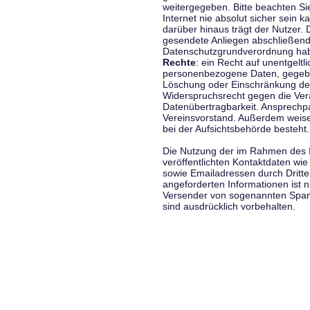
weitergegeben. Bitte beachten S
Internet nie absolut sicher sein k
darüber hinaus trägt der Nutzer.
gesendete Anliegen abschließend
Datenschutzgrundverordnung haben
Rechte
: ein Recht auf unentgeltl
personenbezogene Daten, gegeben
Löschung oder Einschränkung der
Widerspruchsrecht gegen die Vera
Datenübertragbarkeit. Ansprechp
Vereinsvorstand. Außerdem weise
bei der Aufsichtsbehörde besteht.
Die Nutzung der im Rahmen des 
veröffentlichten Kontaktdaten wi
sowie Emailadressen durch Dritte
angeforderten Informationen ist ni
Versender von sogenannten Spam
sind ausdrücklich vorbehalten.