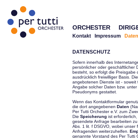
ORCHESTER
DIRIG
Kontakt
Impressum
Daten
DATENSCHUTZ
Sofern innerhalb des Internetang
persönlicher oder geschäftlicher
besteht, so erfolgt die Preisgabe
ausdrücklich freiwilliger Basis. 
angebotenen Dienste ist - soweit
Angabe solcher Daten bzw. unter
Pseudonyms gestattet.
Wenn das Kontaktformular genutzt
die dort angegebenen
Daten
(Nam
Per Tutti Orchester e.V. zum Zwe
Die
Speicherung
ist erforderlich
gesendete Anfrage bearbeiten z
Abs. 1 lit. f DSGVO, wobei unser 
Anfragenden weiterzuhelfen.
Emp
genannte Vorstand des Per Tutti O