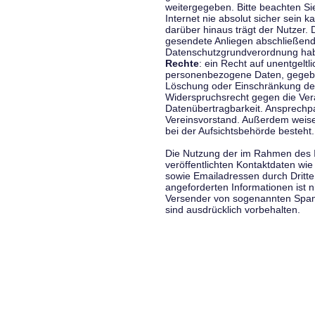
weitergegeben. Bitte beachten S
Internet nie absolut sicher sein k
darüber hinaus trägt der Nutzer.
gesendete Anliegen abschließend
Datenschutzgrundverordnung haben
Rechte
: ein Recht auf unentgeltl
personenbezogene Daten, gegeben
Löschung oder Einschränkung der
Widerspruchsrecht gegen die Vera
Datenübertragbarkeit. Ansprechp
Vereinsvorstand. Außerdem weise
bei der Aufsichtsbehörde besteht.
Die Nutzung der im Rahmen des 
veröffentlichten Kontaktdaten wi
sowie Emailadressen durch Dritte
angeforderten Informationen ist ni
Versender von sogenannten Spam
sind ausdrücklich vorbehalten.