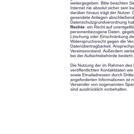
weitergegeben. Bitte beachten S
Internet nie absolut sicher sein k
darüber hinaus trägt der Nutzer.
gesendete Anliegen abschließend
Datenschutzgrundverordnung haben
Rechte
: ein Recht auf unentgeltl
personenbezogene Daten, gegeben
Löschung oder Einschränkung der
Widerspruchsrecht gegen die Vera
Datenübertragbarkeit. Ansprechp
Vereinsvorstand. Außerdem weise
bei der Aufsichtsbehörde besteht.
Die Nutzung der im Rahmen des 
veröffentlichten Kontaktdaten wi
sowie Emailadressen durch Dritte
angeforderten Informationen ist ni
Versender von sogenannten Spam
sind ausdrücklich vorbehalten.