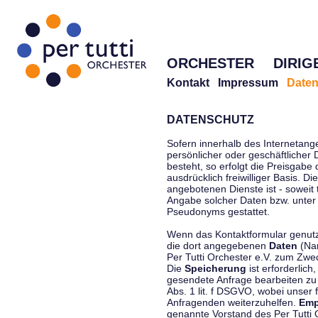
ORCHESTER
DIRIG
Kontakt
Impressum
Daten
DATENSCHUTZ
Sofern innerhalb des Internetang
persönlicher oder geschäftlicher
besteht, so erfolgt die Preisgabe
ausdrücklich freiwilliger Basis. 
angebotenen Dienste ist - soweit
Angabe solcher Daten bzw. unter
Pseudonyms gestattet.
Wenn das Kontaktformular genutzt
die dort angegebenen
Daten
(Nam
Per Tutti Orchester e.V. zum Zwe
Die
Speicherung
ist erforderlich
gesendete Anfrage bearbeiten z
Abs. 1 lit. f DSGVO, wobei unser 
Anfragenden weiterzuhelfen.
Emp
genannte Vorstand des Per Tutti O