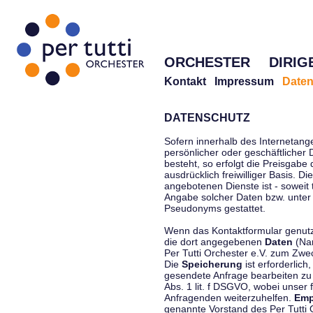
ORCHESTER
DIRIG
Kontakt
Impressum
Daten
DATENSCHUTZ
Sofern innerhalb des Internetang
persönlicher oder geschäftlicher
besteht, so erfolgt die Preisgabe
ausdrücklich freiwilliger Basis. 
angebotenen Dienste ist - soweit
Angabe solcher Daten bzw. unter
Pseudonyms gestattet.
Wenn das Kontaktformular genutzt
die dort angegebenen
Daten
(Nam
Per Tutti Orchester e.V. zum Zwe
Die
Speicherung
ist erforderlich
gesendete Anfrage bearbeiten z
Abs. 1 lit. f DSGVO, wobei unser 
Anfragenden weiterzuhelfen.
Emp
genannte Vorstand des Per Tutti O