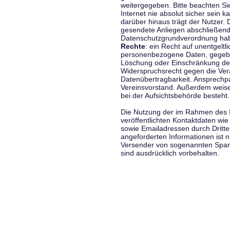
weitergegeben. Bitte beachten S
Internet nie absolut sicher sein k
darüber hinaus trägt der Nutzer.
gesendete Anliegen abschließend
Datenschutzgrundverordnung haben
Rechte
: ein Recht auf unentgeltl
personenbezogene Daten, gegeben
Löschung oder Einschränkung der
Widerspruchsrecht gegen die Vera
Datenübertragbarkeit. Ansprechp
Vereinsvorstand. Außerdem weise
bei der Aufsichtsbehörde besteht.
Die Nutzung der im Rahmen des 
veröffentlichten Kontaktdaten wi
sowie Emailadressen durch Dritte
angeforderten Informationen ist ni
Versender von sogenannten Spam
sind ausdrücklich vorbehalten.