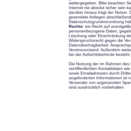
weitergegeben. Bitte beachten S
Internet nie absolut sicher sein k
darüber hinaus trägt der Nutzer.
gesendete Anliegen abschließend
Datenschutzgrundverordnung haben
Rechte
: ein Recht auf unentgeltl
personenbezogene Daten, gegeben
Löschung oder Einschränkung der
Widerspruchsrecht gegen die Vera
Datenübertragbarkeit. Ansprechp
Vereinsvorstand. Außerdem weise
bei der Aufsichtsbehörde besteht.
Die Nutzung der im Rahmen des 
veröffentlichten Kontaktdaten wi
sowie Emailadressen durch Dritte
angeforderten Informationen ist ni
Versender von sogenannten Spam
sind ausdrücklich vorbehalten.