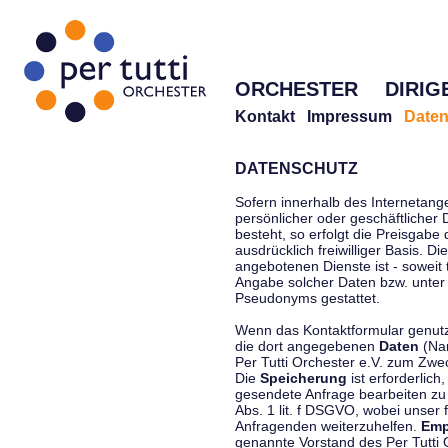
ORCHESTER
DIRIG
Kontakt
Impressum
Daten
DATENSCHUTZ
Sofern innerhalb des Internetang
persönlicher oder geschäftlicher
besteht, so erfolgt die Preisgabe
ausdrücklich freiwilliger Basis. 
angebotenen Dienste ist - soweit
Angabe solcher Daten bzw. unter
Pseudonyms gestattet.
Wenn das Kontaktformular genutzt
die dort angegebenen
Daten
(Nam
Per Tutti Orchester e.V. zum Zwe
Die
Speicherung
ist erforderlich
gesendete Anfrage bearbeiten z
Abs. 1 lit. f DSGVO, wobei unser 
Anfragenden weiterzuhelfen.
Emp
genannte Vorstand des Per Tutti O