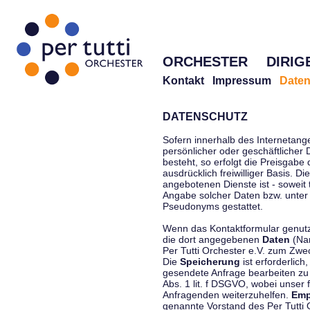
ORCHESTER
DIRIG
Kontakt
Impressum
Daten
DATENSCHUTZ
Sofern innerhalb des Internetang
persönlicher oder geschäftlicher
besteht, so erfolgt die Preisgabe
ausdrücklich freiwilliger Basis. 
angebotenen Dienste ist - soweit
Angabe solcher Daten bzw. unter
Pseudonyms gestattet.
Wenn das Kontaktformular genutzt
die dort angegebenen
Daten
(Nam
Per Tutti Orchester e.V. zum Zwe
Die
Speicherung
ist erforderlich
gesendete Anfrage bearbeiten z
Abs. 1 lit. f DSGVO, wobei unser 
Anfragenden weiterzuhelfen.
Emp
genannte Vorstand des Per Tutti O