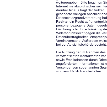
weitergegeben. Bitte beachten S
Internet nie absolut sicher sein k
darüber hinaus trägt der Nutzer.
gesendete Anliegen abschließend
Datenschutzgrundverordnung haben
Rechte
: ein Recht auf unentgeltl
personenbezogene Daten, gegeben
Löschung oder Einschränkung der
Widerspruchsrecht gegen die Vera
Datenübertragbarkeit. Ansprechp
Vereinsvorstand. Außerdem weise
bei der Aufsichtsbehörde besteht.
Die Nutzung der im Rahmen des 
veröffentlichten Kontaktdaten wi
sowie Emailadressen durch Dritte
angeforderten Informationen ist ni
Versender von sogenannten Spam
sind ausdrücklich vorbehalten.