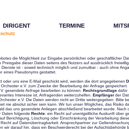
DIRIGENT
TERMINE
MITS
schutz
ebotes die Möglichkeit zur Eingabe persönlicher oder geschäftlicher 
die Preisgabe dieser Daten seitens des Nutzers auf ausdrücklich freiwil
Dienste ist - soweit technisch möglich und zumutbar - auch ohne Anga
r eines Pseudonyms gestattet.
t oder uns eine E-Mail geschickt wird, werden die dort angegebenen
D
tti Orchester e.V. zum Zwecke der Bearbeitung der Anfrage gespeichert.
e.V. gesendete Anfrage bearbeiten zu können.
Rechtsgrundlage
dafür i
evantes Interesse ist, Anfragenden weiterzuhelfen.
Empfänger
der Dat
rchester e.V. Die Daten werden nicht an Dritte weitergegeben. Bitte b
t nie absolut sicher sein kann. Wir tun unser Mögliches, das Risiko da
ald das uns gesendete Anliegen abschließend bearbeitet wurde. Nach
er Daten folgende
Rechte
: ein Recht auf unentgeltliche Auskunft über
auf Berichtigung, Löschung oder Einschränkung der Verarbeitung dies
 Recht auf Datenübertragbarkeit. Ansprechpartner zur Geltendmachung
 wir darauf hin, dass ein Beschwerderecht bei der Aufsichtsbehörde b