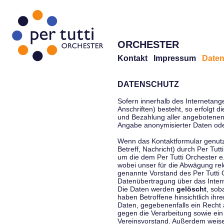
ORCHESTER
Kontakt
Impressum
Daten
DATENSCHUTZ
Sofern innerhalb des Internetang
Anschriften) besteht, so erfolgt 
und Bezahlung aller angebotenen 
Angabe anonymisierter Daten ode
Wenn das Kontaktformular genutz
Betreff, Nachricht) durch Per Tu
um die dem Per Tutti Orchester 
wobei unser für die Abwägung rel
genannte Vorstand des Per Tutti O
Datenübertragung über das Interne
Die Daten werden
gelöscht
, sob
haben Betroffene hinsichtlich ihr
Daten, gegebenenfalls ein Recht 
gegen die Verarbeitung sowie ein
Vereinsvorstand. Außerdem weisen