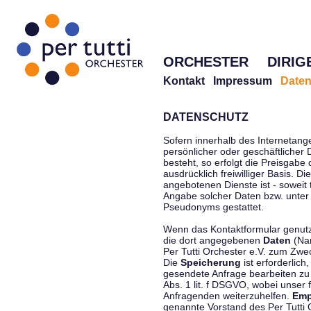
ORCHESTER
DIRIG
Kontakt
Impressum
Daten
DATENSCHUTZ
Sofern innerhalb des Internetang
persönlicher oder geschäftlicher
besteht, so erfolgt die Preisgabe
ausdrücklich freiwilliger Basis. 
angebotenen Dienste ist - soweit
Angabe solcher Daten bzw. unter
Pseudonyms gestattet.
Wenn das Kontaktformular genutzt
die dort angegebenen
Daten
(Nam
Per Tutti Orchester e.V. zum Zwe
Die
Speicherung
ist erforderlich
gesendete Anfrage bearbeiten z
Abs. 1 lit. f DSGVO, wobei unser 
Anfragenden weiterzuhelfen.
Emp
genannte Vorstand des Per Tutti O