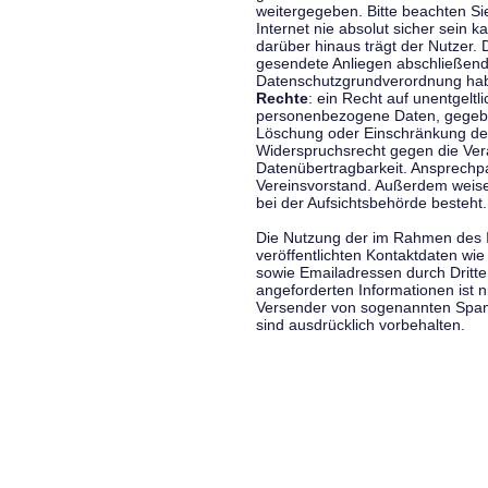
weitergegeben. Bitte beachten S
Internet nie absolut sicher sein k
darüber hinaus trägt der Nutzer.
gesendete Anliegen abschließend
Datenschutzgrundverordnung haben
Rechte
: ein Recht auf unentgeltl
personenbezogene Daten, gegeben
Löschung oder Einschränkung der
Widerspruchsrecht gegen die Vera
Datenübertragbarkeit. Ansprechp
Vereinsvorstand. Außerdem weise
bei der Aufsichtsbehörde besteht.
Die Nutzung der im Rahmen des 
veröffentlichten Kontaktdaten wi
sowie Emailadressen durch Dritte
angeforderten Informationen ist ni
Versender von sogenannten Spam
sind ausdrücklich vorbehalten.