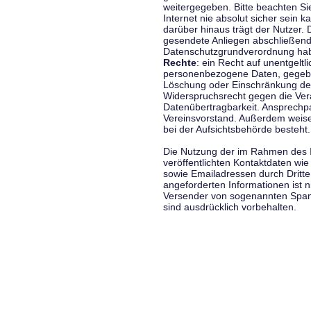
weitergegeben. Bitte beachten S
Internet nie absolut sicher sein k
darüber hinaus trägt der Nutzer.
gesendete Anliegen abschließend
Datenschutzgrundverordnung haben
Rechte
: ein Recht auf unentgeltl
personenbezogene Daten, gegeben
Löschung oder Einschränkung der
Widerspruchsrecht gegen die Vera
Datenübertragbarkeit. Ansprechp
Vereinsvorstand. Außerdem weise
bei der Aufsichtsbehörde besteht.
Die Nutzung der im Rahmen des 
veröffentlichten Kontaktdaten wi
sowie Emailadressen durch Dritte
angeforderten Informationen ist ni
Versender von sogenannten Spam
sind ausdrücklich vorbehalten.