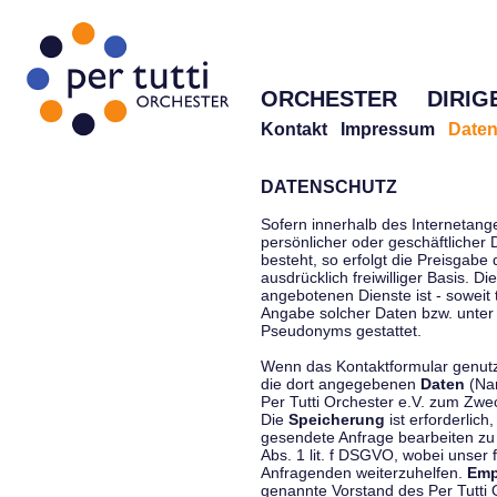
ORCHESTER
DIRIG
Kontakt
Impressum
Daten
DATENSCHUTZ
Sofern innerhalb des Internetang
persönlicher oder geschäftlicher
besteht, so erfolgt die Preisgabe
ausdrücklich freiwilliger Basis. 
angebotenen Dienste ist - soweit
Angabe solcher Daten bzw. unter
Pseudonyms gestattet.
Wenn das Kontaktformular genutzt
die dort angegebenen
Daten
(Nam
Per Tutti Orchester e.V. zum Zwe
Die
Speicherung
ist erforderlich
gesendete Anfrage bearbeiten z
Abs. 1 lit. f DSGVO, wobei unser 
Anfragenden weiterzuhelfen.
Emp
genannte Vorstand des Per Tutti O