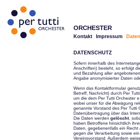
ORCHESTER
Kontakt
Impressum
Daten
DATENSCHUTZ
Sofern innerhalb des Internetang
Anschriften) besteht, so erfolgt 
und Bezahlung aller angebotenen 
Angabe anonymisierter Daten ode
Wenn das Kontaktformular genutz
Betreff, Nachricht) durch Per Tu
um die dem Per Tutti Orchester 
wobei unser für die Abwägung rel
genannte Vorstand des Per Tutti O
Datenübertragung über das Interne
Die Daten werden
gelöscht
, sob
haben Betroffene hinsichtlich ihr
Daten, gegebenenfalls ein Recht 
gegen die Verarbeitung sowie ein
Vereinsvorstand. Außerdem weisen