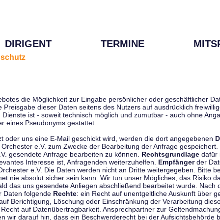
DIRIGENT
TERMINE
MITS
schutz
ebotes die Möglichkeit zur Eingabe persönlicher oder geschäftlicher 
die Preisgabe dieser Daten seitens des Nutzers auf ausdrücklich freiwil
Dienste ist - soweit technisch möglich und zumutbar - auch ohne Anga
r eines Pseudonyms gestattet.
t oder uns eine E-Mail geschickt wird, werden die dort angegebenen
D
tti Orchester e.V. zum Zwecke der Bearbeitung der Anfrage gespeichert.
e.V. gesendete Anfrage bearbeiten zu können.
Rechtsgrundlage
dafür i
evantes Interesse ist, Anfragenden weiterzuhelfen.
Empfänger
der Dat
rchester e.V. Die Daten werden nicht an Dritte weitergegeben. Bitte b
t nie absolut sicher sein kann. Wir tun unser Mögliches, das Risiko da
ald das uns gesendete Anliegen abschließend bearbeitet wurde. Nach
er Daten folgende
Rechte
: ein Recht auf unentgeltliche Auskunft über
auf Berichtigung, Löschung oder Einschränkung der Verarbeitung dies
 Recht auf Datenübertragbarkeit. Ansprechpartner zur Geltendmachung
 wir darauf hin, dass ein Beschwerderecht bei der Aufsichtsbehörde b