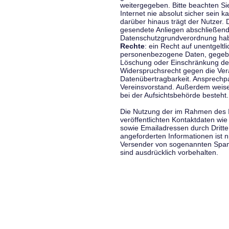
weitergegeben. Bitte beachten S
Internet nie absolut sicher sein k
darüber hinaus trägt der Nutzer.
gesendete Anliegen abschließend
Datenschutzgrundverordnung haben
Rechte
: ein Recht auf unentgeltl
personenbezogene Daten, gegeben
Löschung oder Einschränkung der
Widerspruchsrecht gegen die Vera
Datenübertragbarkeit. Ansprechp
Vereinsvorstand. Außerdem weise
bei der Aufsichtsbehörde besteht.
Die Nutzung der im Rahmen des 
veröffentlichten Kontaktdaten wi
sowie Emailadressen durch Dritte
angeforderten Informationen ist ni
Versender von sogenannten Spam
sind ausdrücklich vorbehalten.