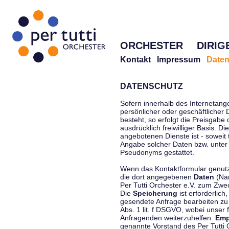
ORCHESTER
DIRIG
Kontakt
Impressum
Daten
DATENSCHUTZ
Sofern innerhalb des Internetang
persönlicher oder geschäftlicher
besteht, so erfolgt die Preisgabe
ausdrücklich freiwilliger Basis. 
angebotenen Dienste ist - soweit
Angabe solcher Daten bzw. unter
Pseudonyms gestattet.
Wenn das Kontaktformular genutzt
die dort angegebenen
Daten
(Nam
Per Tutti Orchester e.V. zum Zwe
Die
Speicherung
ist erforderlich
gesendete Anfrage bearbeiten z
Abs. 1 lit. f DSGVO, wobei unser 
Anfragenden weiterzuhelfen.
Emp
genannte Vorstand des Per Tutti O