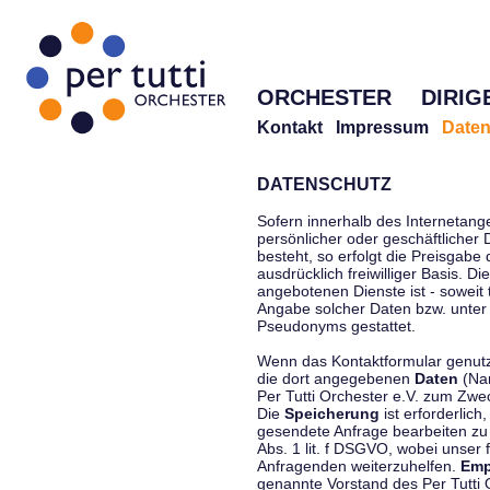
ORCHESTER
DIRIG
Kontakt
Impressum
Daten
DATENSCHUTZ
Sofern innerhalb des Internetang
persönlicher oder geschäftlicher
besteht, so erfolgt die Preisgabe
ausdrücklich freiwilliger Basis. 
angebotenen Dienste ist - soweit
Angabe solcher Daten bzw. unter
Pseudonyms gestattet.
Wenn das Kontaktformular genutzt
die dort angegebenen
Daten
(Nam
Per Tutti Orchester e.V. zum Zwe
Die
Speicherung
ist erforderlich
gesendete Anfrage bearbeiten z
Abs. 1 lit. f DSGVO, wobei unser 
Anfragenden weiterzuhelfen.
Emp
genannte Vorstand des Per Tutti O