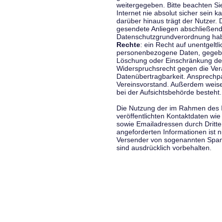
weitergegeben. Bitte beachten S
Internet nie absolut sicher sein k
darüber hinaus trägt der Nutzer.
gesendete Anliegen abschließend
Datenschutzgrundverordnung haben
Rechte
: ein Recht auf unentgeltl
personenbezogene Daten, gegeben
Löschung oder Einschränkung der
Widerspruchsrecht gegen die Vera
Datenübertragbarkeit. Ansprechp
Vereinsvorstand. Außerdem weise
bei der Aufsichtsbehörde besteht.
Die Nutzung der im Rahmen des 
veröffentlichten Kontaktdaten wi
sowie Emailadressen durch Dritte
angeforderten Informationen ist ni
Versender von sogenannten Spam
sind ausdrücklich vorbehalten.