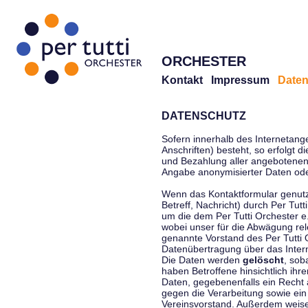
ORCHESTER
Kontakt
Impressum
Daten
DATENSCHUTZ
Sofern innerhalb des Internetang
Anschriften) besteht, so erfolgt 
und Bezahlung aller angebotenen 
Angabe anonymisierter Daten ode
Wenn das Kontaktformular genutz
Betreff, Nachricht) durch Per Tu
um die dem Per Tutti Orchester 
wobei unser für die Abwägung rel
genannte Vorstand des Per Tutti O
Datenübertragung über das Interne
Die Daten werden
gelöscht
, sob
haben Betroffene hinsichtlich ihr
Daten, gegebenenfalls ein Recht 
gegen die Verarbeitung sowie ein
Vereinsvorstand. Außerdem weisen