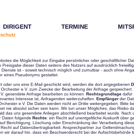
DIRIGENT
TERMINE
MITS
schutz
ebotes die Möglichkeit zur Eingabe persönlicher oder geschäftlicher 
die Preisgabe dieser Daten seitens des Nutzers auf ausdrücklich freiwil
Dienste ist - soweit technisch möglich und zumutbar - auch ohne Anga
r eines Pseudonyms gestattet.
t oder uns eine E-Mail geschickt wird, werden die dort angegebenen
D
tti Orchester e.V. zum Zwecke der Bearbeitung der Anfrage gespeichert.
e.V. gesendete Anfrage bearbeiten zu können.
Rechtsgrundlage
dafür i
evantes Interesse ist, Anfragenden weiterzuhelfen.
Empfänger
der Dat
rchester e.V. Die Daten werden nicht an Dritte weitergegeben. Bitte b
t nie absolut sicher sein kann. Wir tun unser Mögliches, das Risiko da
ald das uns gesendete Anliegen abschließend bearbeitet wurde. Nach
er Daten folgende
Rechte
: ein Recht auf unentgeltliche Auskunft über
auf Berichtigung, Löschung oder Einschränkung der Verarbeitung dies
 Recht auf Datenübertragbarkeit. Ansprechpartner zur Geltendmachung
 wir darauf hin, dass ein Beschwerderecht bei der Aufsichtsbehörde b