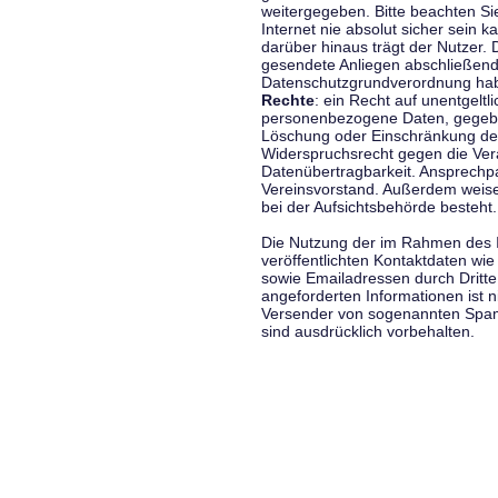
weitergegeben. Bitte beachten S
Internet nie absolut sicher sein k
darüber hinaus trägt der Nutzer.
gesendete Anliegen abschließend
Datenschutzgrundverordnung haben
Rechte
: ein Recht auf unentgeltl
personenbezogene Daten, gegeben
Löschung oder Einschränkung der
Widerspruchsrecht gegen die Vera
Datenübertragbarkeit. Ansprechp
Vereinsvorstand. Außerdem weise
bei der Aufsichtsbehörde besteht.
Die Nutzung der im Rahmen des 
veröffentlichten Kontaktdaten wi
sowie Emailadressen durch Dritte
angeforderten Informationen ist ni
Versender von sogenannten Spam
sind ausdrücklich vorbehalten.