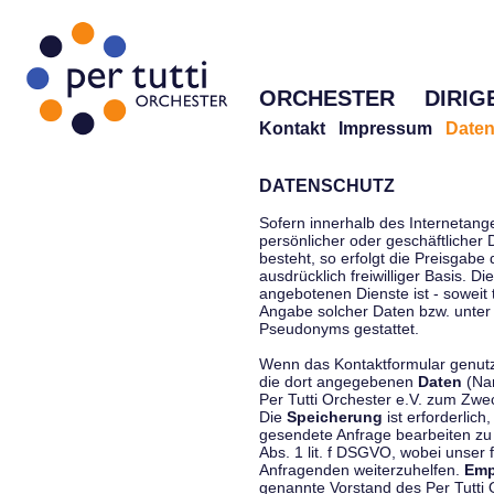
ORCHESTER
DIRIG
Kontakt
Impressum
Daten
DATENSCHUTZ
Sofern innerhalb des Internetang
persönlicher oder geschäftlicher
besteht, so erfolgt die Preisgabe
ausdrücklich freiwilliger Basis. 
angebotenen Dienste ist - soweit
Angabe solcher Daten bzw. unter
Pseudonyms gestattet.
Wenn das Kontaktformular genutzt
die dort angegebenen
Daten
(Nam
Per Tutti Orchester e.V. zum Zwe
Die
Speicherung
ist erforderlich
gesendete Anfrage bearbeiten z
Abs. 1 lit. f DSGVO, wobei unser 
Anfragenden weiterzuhelfen.
Emp
genannte Vorstand des Per Tutti O