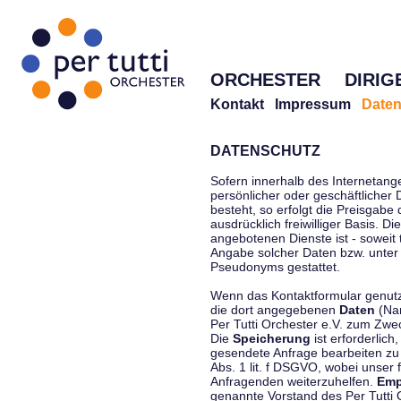
ORCHESTER
DIRIG
Kontakt
Impressum
Daten
DATENSCHUTZ
Sofern innerhalb des Internetang
persönlicher oder geschäftlicher
besteht, so erfolgt die Preisgabe
ausdrücklich freiwilliger Basis. 
angebotenen Dienste ist - soweit
Angabe solcher Daten bzw. unter
Pseudonyms gestattet.
Wenn das Kontaktformular genutzt
die dort angegebenen
Daten
(Nam
Per Tutti Orchester e.V. zum Zwe
Die
Speicherung
ist erforderlich
gesendete Anfrage bearbeiten z
Abs. 1 lit. f DSGVO, wobei unser 
Anfragenden weiterzuhelfen.
Emp
genannte Vorstand des Per Tutti O