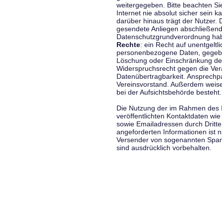
weitergegeben. Bitte beachten S
Internet nie absolut sicher sein k
darüber hinaus trägt der Nutzer.
gesendete Anliegen abschließend
Datenschutzgrundverordnung haben
Rechte
: ein Recht auf unentgeltl
personenbezogene Daten, gegeben
Löschung oder Einschränkung der
Widerspruchsrecht gegen die Vera
Datenübertragbarkeit. Ansprechp
Vereinsvorstand. Außerdem weise
bei der Aufsichtsbehörde besteht.
Die Nutzung der im Rahmen des 
veröffentlichten Kontaktdaten wi
sowie Emailadressen durch Dritte
angeforderten Informationen ist ni
Versender von sogenannten Spam
sind ausdrücklich vorbehalten.